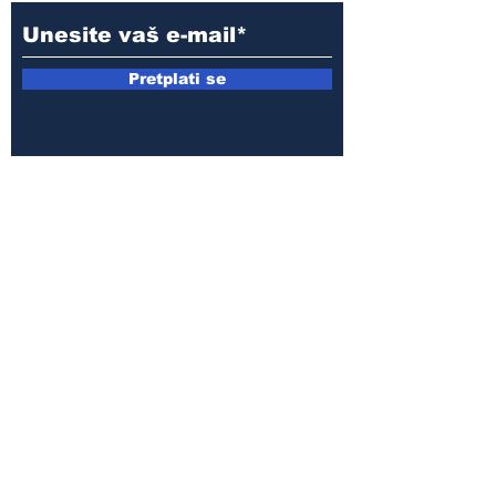
Pretplati se
E-mail:
armin.sijamic@yahoo.com
Politika
privatnosti
© 2025 by Druga strana.
Sva prava zadržana. Zabranjeno
preuzimanje sadržaja bez dozvole
izdavača.