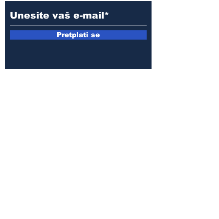
Pretplati se
E-mail:
armin.sijamic@yahoo.com
Politika
privatnosti
© 2025 by Druga strana.
Sva prava zadržana. Zabranjeno
preuzimanje sadržaja bez dozvole
izdavača.