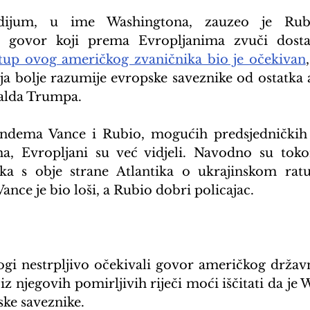
ijum, u ime Washingtona, zauzeo je Rubi
 govor koji prema Evropljanima zvuči dosta p
tup ovog američkog zvaničnika bio je očekivan
ja bolje razumije evropske saveznike od ostatka a
alda Trumpa.
ndema Vance i Rubio, mogućih predsjedničkih 
ma, Evropljani su već vidjeli. Navodno su tok
ka s obje strane Atlantika o ukrajinskom ratu 
Vance je bio loši, a Rubio dobri policajac.
i nestrpljivo očekivali govor američkog državn
iz njegovih pomirljivih riječi moći iščitati da je 
ske saveznike.