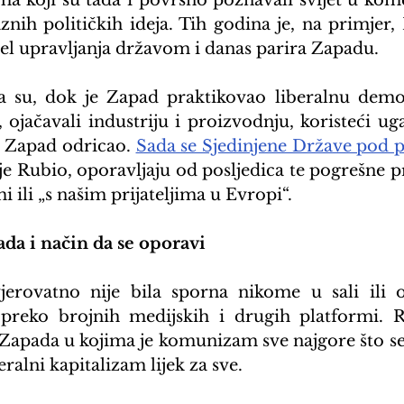
nima koji su tada i površno poznavali svijet u kom
znih političkih ideja. Tih godina je, na primjer, 
del upravljanja državom i danas parira Zapadu.
 su, dok je Zapad praktikovao liberalnu demokr
te, ojačavali industriju i proizvodnju, koristeći uga
e Zapad odricao. 
Sada se Sjedinjene Države pod 
 je Rubio, oporavljaju od posljedica te pogrešne pr
mi ili „s našim prijateljima u Evropi“.
da i način da se oporavi
jerovatno nije bila sporna nikome u sali ili o
 preko brojnih medijskih i drugih platformi. R
Zapada u kojima je komunizam sve najgore što se 
eralni kapitalizam lijek za sve.