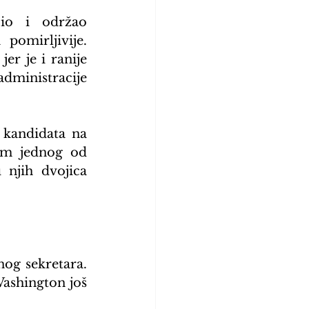
o i održao 
omirljivije. 
, jer je i ranije 
dministracije 
kandidata na 
om jednog od 
njih dvojica 
og sekretara. 
Washington još 