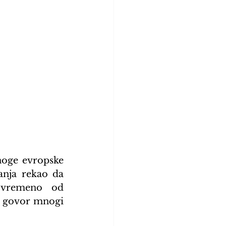
oge evropske 
anja rekao da 
tovremeno od 
j govor mnogi 