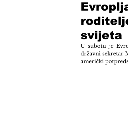
Evroplj
roditel
svijeta
U subotu je Evro
državni sekretar 
američki potpreds