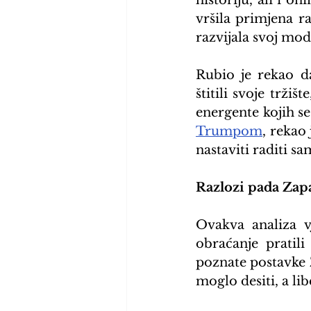
historiju, ali i o
vršila primjena ra
razvijala svoj mo
Rubio je rekao da
štitili svoje tržiš
energente kojih s
Trumpom
, rekao
nastaviti raditi sa
Razlozi pada Zapa
Ovakva analiza v
obraćanje pratili
poznate postavke 
moglo desiti, a lib