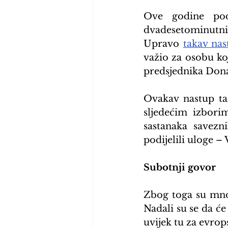
Ove godine pod
dvadesetominutni
Upravo 
takav nas
važio za osobu ko
predsjednika Don
Ovakav nastup ta
sljedećim izbori
sastanaka savezni
podijelili uloge – 
Subotnji govor
Zbog toga su mnog
Nadali su se da će 
uvijek tu za evrop