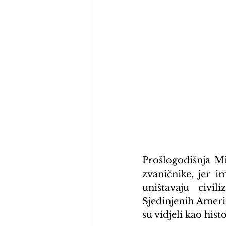
Prošlogodišnja Mi
zvaničnike, jer i
uništavaju civi
Sjedinjenih Američ
su vidjeli kao hist