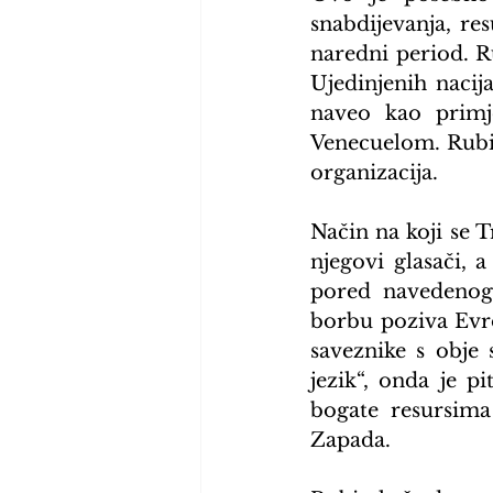
snabdijevanja, re
naredni period. R
Ujedinjenih nacij
naveo kao primj
Venecuelom. Rubio
organizacija.
Način na koji se
njegovi glasači, 
pored navedenog,
borbu poziva Evrop
saveznike s obje s
jezik“, onda je pi
bogate resursima 
Zapada.