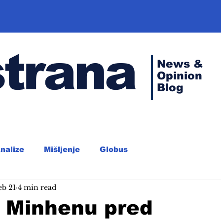
strana
News &
Opinion
Blog
nalize
Mišljenje
Globus
eb 21
4 min read
u Minhenu pred