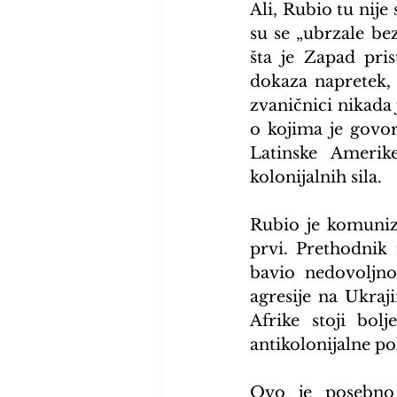
Ali, Rubio tu nije
su se „ubrzale bez
šta je Zapad pr
dokaza napretek, 
zvaničnici nikada 
o kojima je govor
Latinske Amerik
kolonijalnih sila.
Rubio je komuniz
prvi. Prethodnik 
bavio nedovoljno
agresije na Ukraj
Afrike stoji bol
antikolonijalne po
Ovo je posebno 