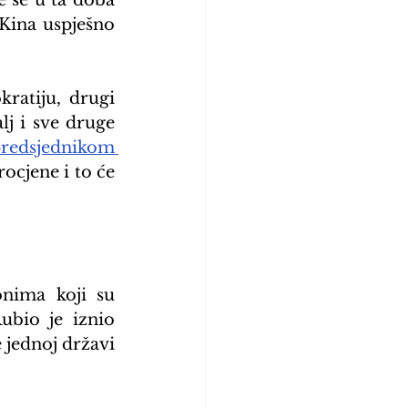
e se u ta doba 
Kina uspješno 
atiju, drugi 
lj i sve druge 
predsjednikom 
ocjene i to će 
nima koji su 
ubio je iznio 
jednoj državi 