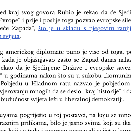
red kraj svog govora Rubio je rekao da će Sjed
 Evrope“ i prije i poslije toga pozvao evropske sile
jeće Zapada“, 
što je u skladu s njegovim rani
 svijeta
.
eg američkog diplomate puno je više od toga, p
 kada je objašnjavao zašto se Zapad danas nala
rekao da je Sjedinjene Države i evropske savezn
 u godinama nakon što su u sukobu „komunizm
 Pobjedu u Hladnom ratu nazvao je pobjedom civ
jerovanju mnogih da se desio „kraj historije“ i da
 budućnost svijeta leži u liberalnoj demokratiji.
uyama pogriješio u toj postavci, na koju se mnog
aznim prilikama, bilo je jasno svima koji su ika