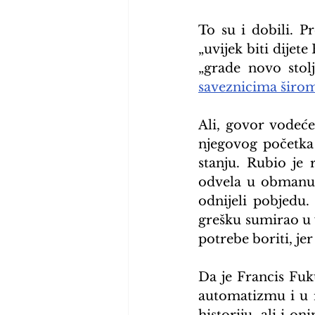
To su i dobili. P
„uvijek biti dijete
„grade novo stol
saveznicima širom
Ali, govor vodeć
njegovog početka
stanju. Rubio je 
odvela u obmanu“
odnijeli pobjedu.
grešku sumirao u v
potrebe boriti, jer
Da je Francis Fuk
automatizmu i u r