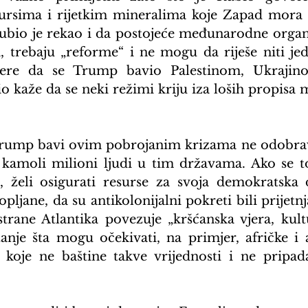
sursima i rijetkim mineralima koje Zapad mora 
ubio je rekao i da postojeće međunarodne organi
a, trebaju „reforme“ i ne mogu da riješe niti je
ere da se Trump bavio Palestinom, Ukrajino
 kaže da se neki režimi kriju iza loših propisa
 Trump bavi ovim pobrojanim krizama ne odobrav
a kamoli milioni ljudi u tim državama. Ako se 
 želi osigurati resurse za svoja demokratska d
ljane, da su antikolonijalni pokreti bili prijetnj
trane Atlantika povezuje „kršćanska vjera, kultur
tanje šta mogu očekivati, na primjer, afričke i a
koje ne baštine takve vrijednosti i ne pripadaju