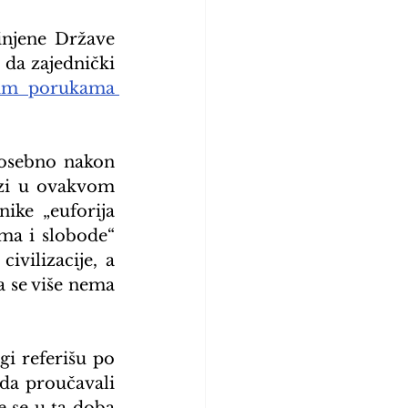
injene Države 
 da zajednički 
jim porukama 
osebno nakon 
zi u ovakvom 
ike „euforija 
a i slobode“ 
ilizacije, a 
 se više nema 
i referišu po 
da proučavali 