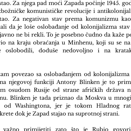
 stao. Za njega pad moći Zapada počinje 1945. god
božničke komunističke revolucije i antikolonijaln
istao. Za negativan stav prema komunizmu ka
ali da je loše oslobađanje od kolonijalizma stav 
javno ne bi rekli. To je posebno čudno da kaže po
io na kraju obraćanja u Minhenu, koji su se na
e oslobodili, doduše nedovoljno i na kratak
am povezao sa oslobađanjem od kolonijalizma i
na njegovoj funkciji Antony Blinken je to primi
m osudom Rusije od strane afričkih država n
inu. Blinken je tada priznao da Moskva u mnogi
je od Washingtona, jer je tokom Hladnog rat
krete dok je Zapad stajao na suprotnoj strani.
važno primijetiti zato što je Rubio govori