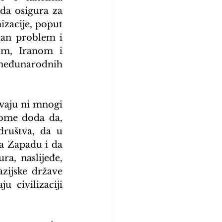
da osigura za 
zacije, poput 
dan problem i 
m, Iranom i 
 međunarodnih 
aju ni mnogi 
tome doda da, 
ruštva, da u 
a Zapadu i da 
a, naslijeđe, 
zijske države 
 civilizaciji 