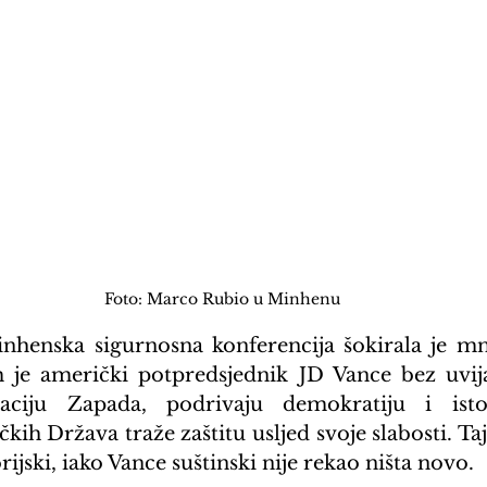
Foto: Marco Rubio u Minhenu
nhenska sigurnosna konferencija šokirala je mn
m je američki potpredsjednik JD Vance bez uvij
lizaciju Zapada, podrivaju demokratiju i is
kih Država traže zaštitu usljed svoje slabosti. Ta
orijski, iako Vance suštinski nije rekao ništa novo.