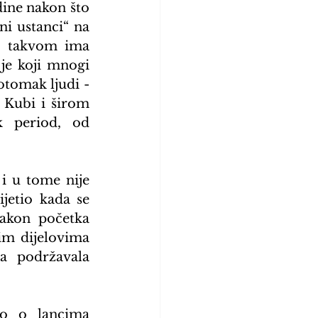
ine nakon što 
i ustanci“ na 
o takvom ima 
je koji mnogi 
tomak ljudi - 
 Kubi i širom 
 period, od 
 u tome nije 
jetio kada se 
akon početka 
m dijelovima 
a podržavala 
o o lancima 