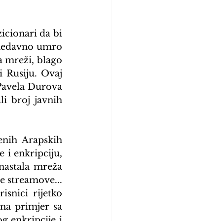
icionari da bi 
e nedavno umro 
 mreži, blago 
 Rusiju. Ovaj 
Pavela Durova 
 broj javnih 
nih Arapskih 
i enkripciju, 
nastala mreža 
 streamove... 
snici rijetko 
na primjer sa 
g enkripcije i 