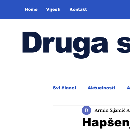
Home
Vijesti
Kontakt
Druga 
Svi članci
Aktuelnosti
A
Armin Sijamić
A
Hapšen