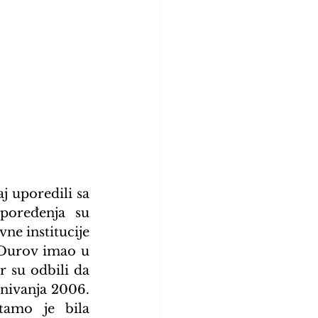
 uporedili sa 
oređenja su 
ne institucije 
 Durov imao u 
r su odbili da 
nivanja 2006. 
tamo je bila 