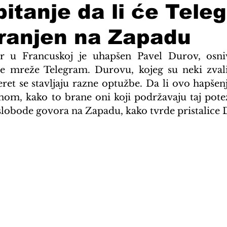
pitanje da li će Tele
branjen na Zapadu
 u Francuskoj je uhapšen Pavel Durov, osniva
ne mreže Telegram. Durovu, kojeg su neki zvali
ret se stavljaju razne optužbe. Da li ovo hapšenj
om, kako to brane oni koji podržavaju taj potez, 
slobode govora na Zapadu, kako tvrde pristalice