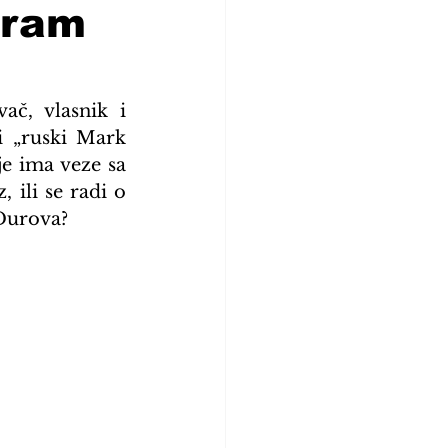
gram
č, vlasnik i 
 „ruski Mark 
e ima veze sa 
ili se radi o 
 Durova?