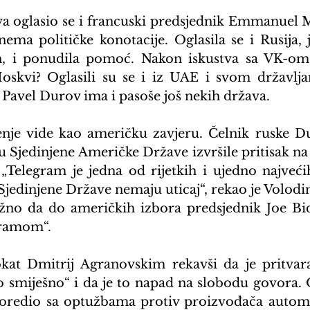
 oglasio se i francuski predsjednik Emmanuel Ma
nema političke konotacije. Oglasila se i Rusija, j
in, i ponudila pomoć. Nakon iskustva sa VK-om,
skvi? Oglasili su se i iz UAE i svom državljan
avel Durov ima i pasoše još nekih država.
enje vide kao američku zavjeru. Čelnik ruske D
u Sjedinjene Američke Države izvršile pritisak na
„Telegram je jedna od rijetkih i ujedno najvećih
Sjedinjene Države nemaju uticaj“, rekao je Volodin
žno da do američkih izbora predsjednik Joe Bi
gramom“.
kat Dmitrij Agranovskim rekavši da je pritvara
no smiješno“ i da je to napad na slobodu govora. 
oredio sa optužbama protiv proizvođača automob