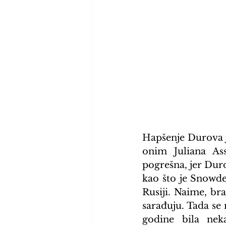
Hapšenje Durova je
onim Juliana As
pogrešna, jer Duro
kao što je Snowde
Rusiji. Naime, bra
sarađuju. Tada se 
godine bila neka