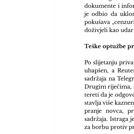
dokumente i infor
je odbio da uklon
pokušava „cenzuris
doživjeli kao udar
Teške optužbe pr
Po slijetanju pri
uhapšen, a Reuter
sadržaja na Tele
Drugim riječima, s
tereti da je odgov
stavlja više kazne
pranje novca, pr
sadržaja. Istraga 
za borbu protiv pr