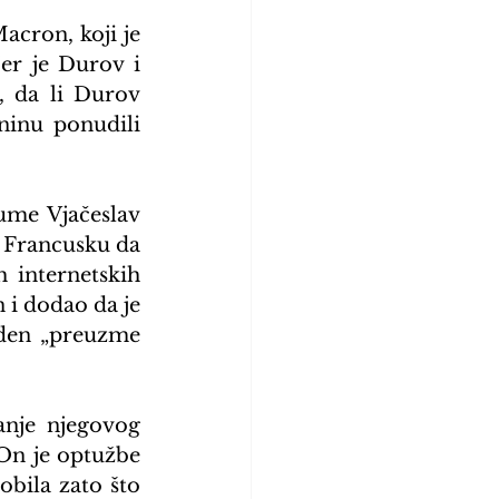
cron, koji je 
er je Durov i 
 da li Durov 
inu ponudili 
ume Vjačeslav 
 Francusku da 
 internetskih 
 i dodao da je 
den „preuzme 
nje njegovog 
On je optužbe 
ila zato što 