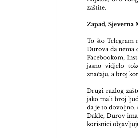
zaštite.
Zapad, Sjeverna M
To što Telegram ma
Durova da nema cen
Facebookom, Insta
jasno vidjelo to
značaju, a broj ko
Drugi razlog zašt
jako mali broj lj
da je to dovoljno,
Dakle, Durov ima 
korisnici objavljuj