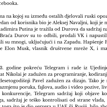
cebooka.
ma na kojoj su između ostalih djelovali ruski opoz
 Jedan od korisnika bio je Aleksej Navaljni, koji j
ladimira Putina je tražila od Durova da sadržaj na
 Braća Durov su to odbili, prodali VK i napustili
ili su mnogi, uključujući i na Zapadu. Hapšenje 
e Elon Musk, vlasnik društvene mreže X, i mali
. godine pokreću Telegram i rade iz Ujedinje
t Nikolai je zadužen za programiranje, kodiranje 
desetogodišnji Pavel zadužen za dizajn. Tako je 
mjenu poruka, fajlova, audio i video pozive, live
 konkurencije, Telegram sadržaj koji objave kori
a, sadržaj je teško kontrolisati od strane vlada, 
toga što je dio servera u UAE ili Rusiji, bilo zbo