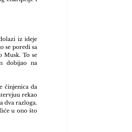
lazi iz ideje 
 se poredi sa 
o Musk. To se 
m dobijao na 
 činjenica da 
tervjuu rekao 
 dva razloga. 
iće u ono što 