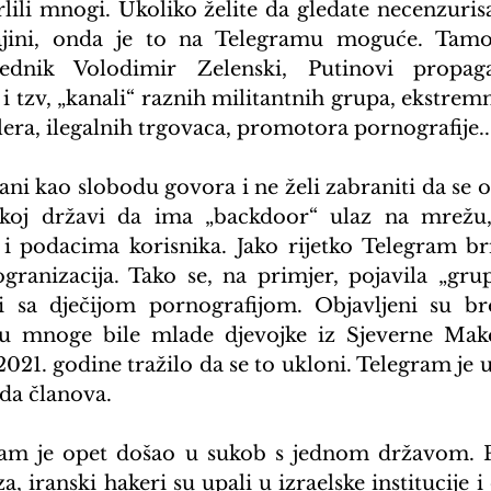
ili mnogi. Ukoliko želite da gledate necenzurisa
ajini, onda je to na Telegramu moguće. Tamo 
jednik Volodimir Zelenski, Putinovi propagan
 i tzv, „kanali“ raznih militantnih grupa, ekstremn
ilera, ilegalnih trgovaca, promotora pornografije..
ni kao slobodu govora i ne želi zabraniti da se og
ekoj državi da ima „backdoor“ ulaz na mrežu
 i podacima korisnika. Jako rijetko Telegram bri
ogranizacija. Tako se, na primjer, pojavila „grup
ji sa dječijom pornografijom. Objavljeni su bro
su mnoge bile mlade djevojke iz Sjeverne Maked
021. godine tražilo da se to ukloni. Telegram je u
ada članova.
am je opet došao u sukob s jednom državom. P
, iranski hakeri su upali u izraelske institucije i 