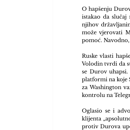
O hapšenju Durova
istakao da slučaj 
njihov državljan
može vjerovati Mo
pomoć. Navodno, P
Ruske vlasti hapš
Volodin tvrdi da s
se Durov uhapsi. 
platformi na koje 
za Washington va
kontrolu na Tele
Oglasio se i advo
klijenta „apsolut
protiv Durova up