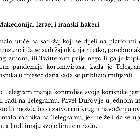
akedonija, Izrael i iranski hakeri
lo utiče na sadržaj koji se dijeli na platformi do
zure i da se sadržaj uklanja rijetko, posebno ako
gramom, ili Twitterom prije nego li ga je kupi
kom pandemije koronavirusa, kada je Telegra
risnika u mjesec dana sada se približio milijardi.
o Telegram manje kontroliše svoje korisnike jeste
udi radi na Telegramu. Pavel Durov je u jednom in
 što bi možda bio i zatvoreni krug u navođenju ova
malo radnika na Telegramu, jer ne želi da se upl
u, a ljudi imaju svoje limite u radu.