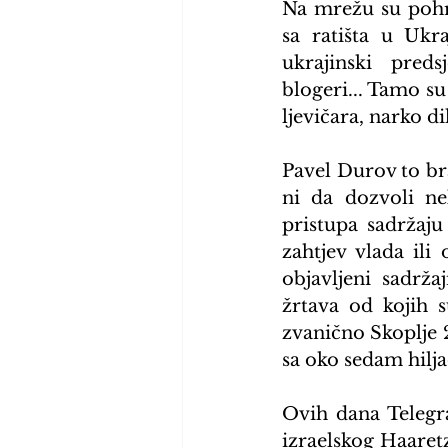
Na mrežu su pohrl
sa ratišta u Ukr
ukrajinski preds
blogeri... Tamo su
ljevičara, narko d
Pavel Durov to bra
ni da dozvoli n
pristupa sadržaju
zahtjev vlada ili 
objavljeni sadrža
žrtava od kojih 
zvanično Skoplje 2
sa oko sedam hilj
Ovih dana Telegr
izraelskog Haaretza