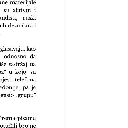
ne materijale 
su aktivni i 
disti, ruski 
ih desničara i 
.
lašavaju, kao 
, odnosno da 
še sadržaj na 
a“ u kojoj su 
jevi telefona 
onije, pa je 
gasio „grupu“ 
rema pisanju 
otuđili brojne 