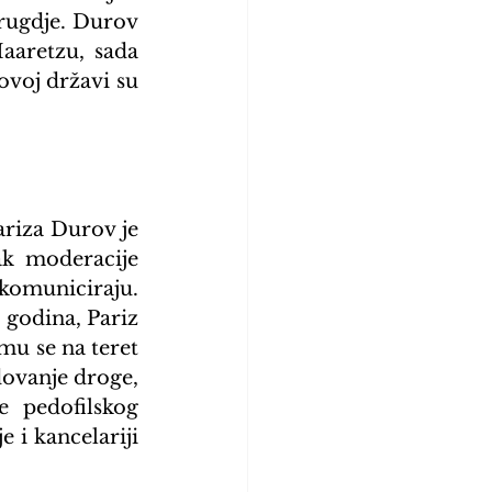
rugdje. Durov 
aaretzu, sada 
voj državi su 
riza Durov je 
ak moderacije 
omuniciraju. 
godina, Pariz 
u se na teret 
dovanje droge, 
 pedofilskog 
 i kancelariji 