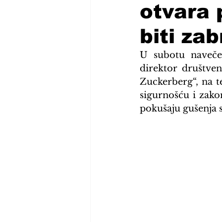
otvara 
biti za
U subotu navečer
direktor društve
Zuckerberg“, na te
sigurnošću i zakon
pokušaju gušenja 