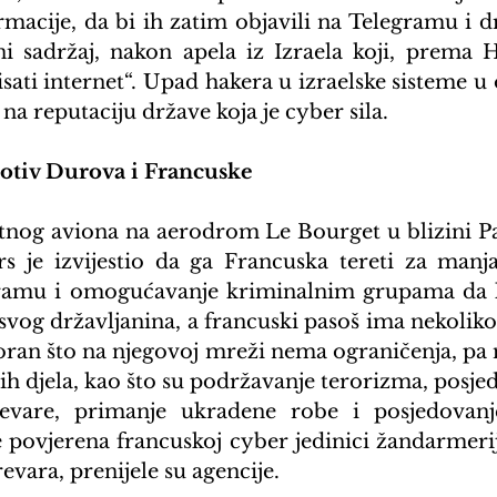
macije, da bi ih zatim objavili na Telegramu i d
i sadržaj, nakon apela iz Izraela koji, prema H
ati internet“. Upad hakera u izraelske sisteme u o
 na reputaciju države koja je cyber sila.
otiv Durova i Francuske
vatnog aviona na aerodrom Le Bourget u blizini Pa
s je izvijestio da ga Francuska tereti za manj
gramu i omogućavanje kriminalnim grupama da k
vog državljanina, a francuski pasoš ima nekoliko 
oran što na njegovoj mreži nema ograničenja, pa m
nih djela, kao što su podržavanje terorizma, posje
evare, primanje ukradene robe i posjedovanje
je povjerena francuskoj cyber jedinici žandarmerije
evara, prenijele su agencije.