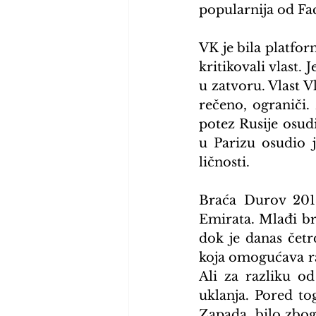
popularnija od Fa
VK je bila platfor
kritikovali vlast.
u zatvoru. Vlast V
rečeno, ograniči.
potez Rusije osud
u Parizu osudio j
ličnosti.
Braća Durov 2013
Emirata. Mlađi bra
dok je danas četr
koja omogućava raz
Ali za razliku od
uklanja. Pored tog
Zapada, bilo zbog 