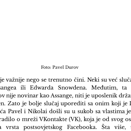
Foto: Pavel Durov
 važnije nego se trenutno čini. Neki su već slučaj
sangea ili Edwarda Snowdena. Međutim, ta p
v nije novinar kao Assange, niti je uposlenik držav
n. Zato je bolje slučaj uporediti sa onim koji je
ća Pavel i Nikolai došli su u sukob sa vlastima je
radilo o mreži VKontakte (VK), koja je od svog os
 vrsta postsovjetskog Facebooka. Šta više, 