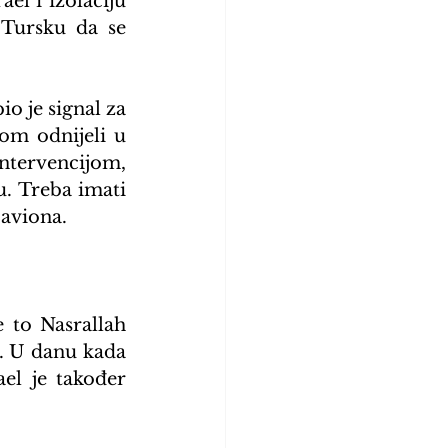
el i izolaciju 
Tursku da se 
bio je signal za 
om odnijeli u 
ntervencijom, 
. Treba imati 
 aviona.
 to Nasrallah 
i. U danu kada 
l je također 