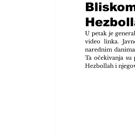
Bliskom
Hezbol
U petak je genera
video linka. Javn
narednim danima, 
Ta očekivanja su p
Hezbollah i njegov