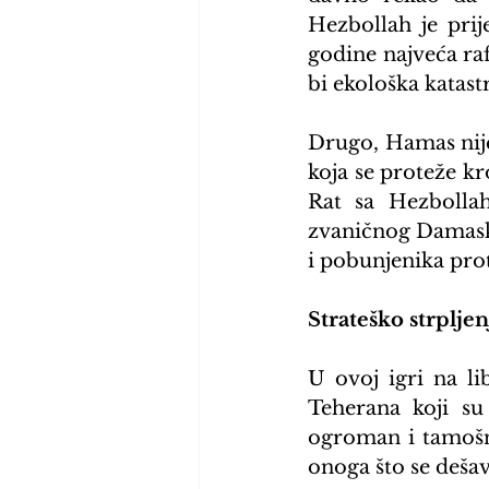
Hezbollah je prije
godine najveća raf
bi ekološka katast
Drugo, Hamas nije 
koja se proteže kr
Rat sa Hezbollah
zvaničnog Damaska
i pobunjenika pro
Strateško strpljen
U ovoj igri na li
Teherana koji su 
ogroman i tamošnj
onoga što se deša