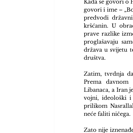
Kada se govori o H
govori i ime – „Bo
predvodi državni
kršćanin. U obra
prave razlike izme
proglašavaju samo
država u svijetu to
društva.
Zatim, tvrdnja d
Prema davnom sv
Libanaca, a Iran j
vojni, ideološki i
prilikom Nasralla
neće faliti ničega.
Zato nije iznenađe