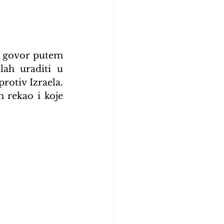
o govor putem 
ah uraditi u 
otiv Izraela. 
 rekao i koje 