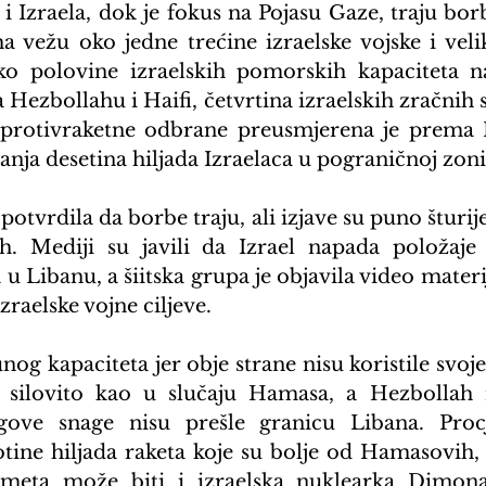
i Izraela, dok je fokus na Pojasu Gaze, traju bor
a vežu oko jedne trećine izraelske vojske i veliki
oko polovine izraelskih pomorskih kapaciteta n
Hezbollahu i Haifi, četvrtina izraelskih zračnih s
protivraketne odbrane preusmjerena je prema Li
anja desetina hiljada Izraelaca u pograničnoj zoni
 potvrdila da borbe traju, ali izjave su puno šturij
h. Mediji su javili da Izrael napada položaje 
 u Libanu, a šiitska grupa je objavila video materi
zraelske vojne ciljeve.
unog kapaciteta jer obje strane nisu koristile svoje 
 silovito kao u slučaju Hamasa, a Hezbollah ni
jegove snage nisu prešle granicu Libana. Procj
tine hiljada raketa koje su bolje od Hamasovih, a
eta može biti i izraelska nuklearka Dimona.