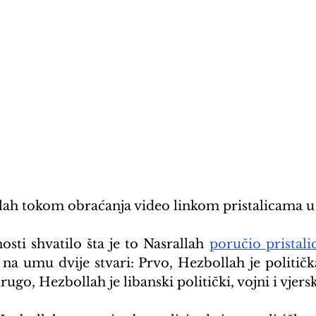
llah tokom obraćanja video linkom pristalicama u
sti shvatilo šta je to Nasrallah 
poručio pristali
na umu dvije stvari: Prvo, Hezbollah je politička
drugo, Hezbollah je libanski politički, vojni i vjers