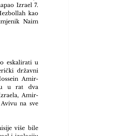
pao Izrael 7. 
Hezbollah kao 
amjenik Naim 
eskalirati u 
rički državni 
Hossein Amir-
u u rat dva 
zraela, Amir-
 Avivu na sve 
ije više bile 