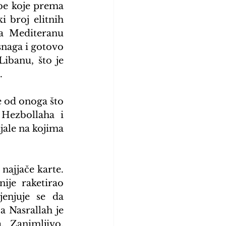
be koje prema 
 broj elitnih 
a Mediteranu 
naga i gotovo 
banu, što je 
.
e od onoga što 
Hezbollaha i 
jale na kojima 
najjače karte. 
je raketirao 
enjuje se da 
 Nasrallah je 
 Zanimljivo, 