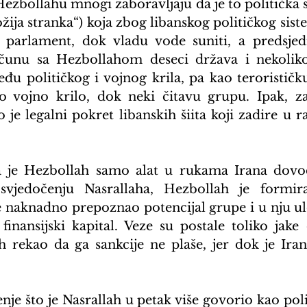
ezbollahu mnogi zaboravljaju da je to politička st
žija stranka“) koja zbog libanskog političkog sis
 parlament, dok vladu vode suniti, a predsjedn
čunu sa Hezbollahom deseci država i nekoliko 
đu političkog i vojnog krila, pa kao terorističku
 vojno krilo, dok neki čitavu grupu. Ipak, za 
 je legalni pokret libanskih šiita koji zadire u raz
a je Hezbollah samo alat u rukama Irana dovod
jedočenju Nasrallaha, Hezbollah je formira
e naknadno prepoznao potencijal grupe i u nju ulož
 finansijski kapital. Veze su postale toliko jake
h rekao da ga sankcije ne plaše, jer dok je Ira
nje što je Nasrallah u petak više govorio kao poli