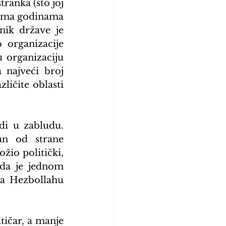
ranka (što joj 
tema godinama 
ik države je 
organizacije 
 organizaciju 
najveći broj 
ličite oblasti 
i u zabludu. 
n od strane 
io politički, 
 da je jednom 
na Hezbollahu 
tičar, a manje 