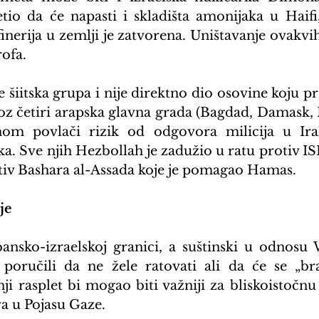
tio da će napasti i skladišta amonijaka u Haifi, 
inerija u zemlji je zatvorena. Uništavanje ovakvih
rofa.
šiitska grupa i nije direktno dio osovine koju pre
oz četiri arapska glavna grada (Bagdad, Damask, Be
om povlači rizik od odgovora milicija u Iraku
. Sve njih Hezbollah je zadužio u ratu protiv ISI
tiv Bashara al-Assada koje je pomagao Hamas.
je
bansko-izraelskoj granici, a suštinski u odnosu 
poručili da ne žele ratovati ali da će se „bran
i rasplet bi mogao biti važniji za bliskoistočnu 
va u Pojasu Gaze.