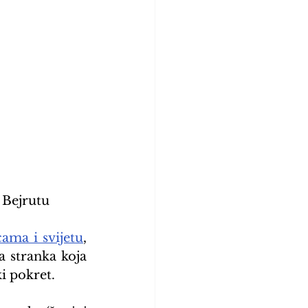
 Bejrutu
cama i svijetu
, 
 stranka koja 
ki pokret.