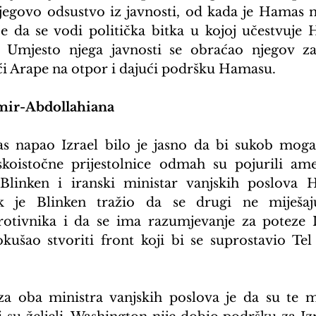
jegovo odsustvo iz javnosti, od kada je Hamas na
e da se vodi politička bitka u kojoj učestvuje 
a. Umjesto njega javnosti se obraćao njegov z
i Arape na otpor i dajući podršku Hamasu.
mir-Abdollahiana
 napao Izrael bilo je jasno da bi sukob mogao 
skoistočne prijestolnice odmah su pojurili ame
Blinken i iranski ministar vanjskih poslova 
k je Blinken tražio da se drugi ne miješaj
otivnika i da se ima razumjevanje za poteze I
kušao stvoriti front koji bi se suprostavio Tel
za oba ministra vanjskih poslova je da su te mis