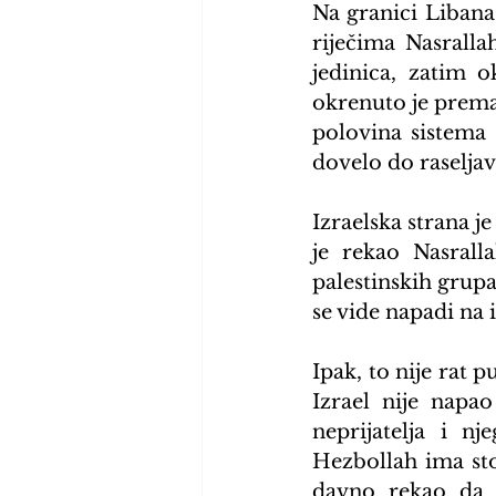
Na granici Libana 
riječima Nasrallah
jedinica, zatim 
okrenuto je prema 
polovina sistema 
dovelo do raseljav
Izraelska strana je
je rekao Nasralla
palestinskih grupa
se vide napadi na i
Ipak, to nije rat p
Izrael nije napao
neprijatelja i n
Hezbollah ima sto
davno rekao da m