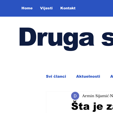
Home
Vijesti
Kontakt
Druga 
Svi članci
Aktuelnosti
A
Armin Sijamić
N
Šta je 