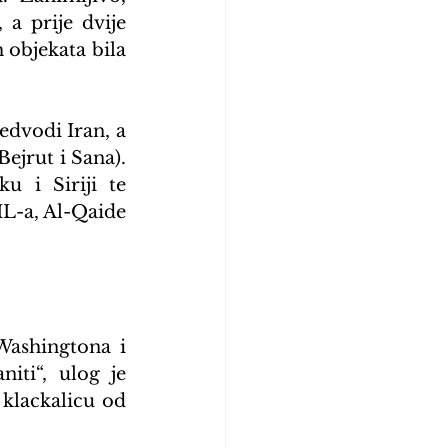
a prije dvije 
 objekata bila 
dvodi Iran, a 
jrut i Sana). 
 i Siriji te 
L-a, Al-Qaide 
Washingtona i 
iti“, ulog je 
klackalicu od 