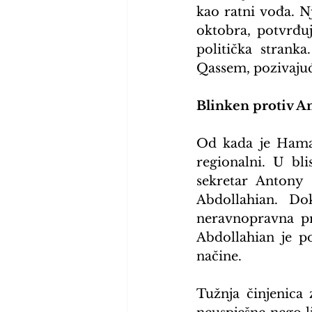
kao ratni vođa. N
oktobra, potvrđuj
politička strank
Qassem, pozivajuć
Blinken protiv A
Od kada je Hamas
regionalni. U bli
sekretar Antony 
Abdollahian. Do
neravnopravna pr
Abdollahian je po
načine.
Tužnja činjenica 