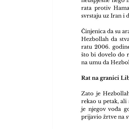
neuspješne nego li
rata protiv Hama
svrstaju uz Iran i 
Činjenica da su ar
Hezbollah da stva
ratu 2006. godine
što bi dovelo do 
na umu da Hezbolla
Rat na granici Lib
Zato je Hezbollah
rekao u petak, ali 
je njegov vođa go
prijavio žrtve na s