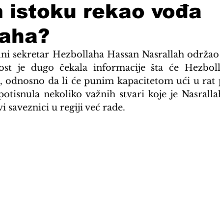
 istoku rekao vođa
laha?
lni sekretar Hezbollaha Hassan Nasrallah održa
ost je dugo čekala informacije šta će Hezbolll
odnosno da li će punim kapacitetom ući u rat pr
otisnula nekoliko važnih stvari koje je Nasrallah
i saveznici u regiji već rade.