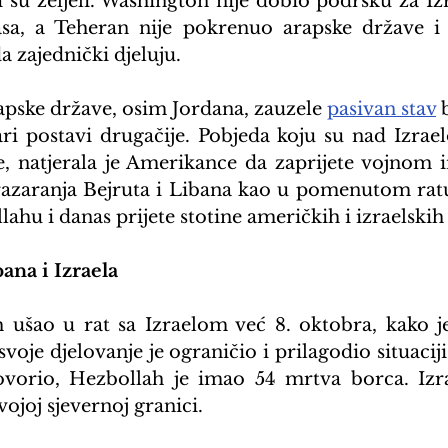
 su željeli. Washington nije dobio podršku za Izra
sa, a Teheran nije pokrenuo arapske države i 
da zajednički djeluju.
apske države, osim Jordana, zauzele 
pasivan stav
 
ri postavi drugačije. Pobjeda koju su nad Izrael
, natjerala je Amerikance da zaprijete vojnom i
razaranja Bejruta i Libana kao u pomenutom ratu
hu i danas prijete stotine američkih i izraelskih
ana i Izraela
 ušao u rat sa Izraelom već 8. oktobra, kako je
svoje djelovanje je ograničio i prilagodio situacij
vorio, Hezbollah je imao 54 mrtva borca. Izrae
vojoj sjevernoj granici.