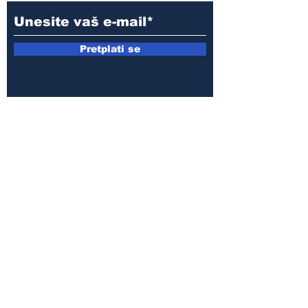
Pretplati se
E-mail:
armin.sijamic@yahoo.com
Politika
privatnosti
© 2025 by Druga strana.
Sva prava zadržana. Zabranjeno
preuzimanje sadržaja bez dozvole
izdavača.