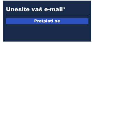
Pretplati se
E-mail:
armin.sijamic@yahoo.com
Politika
privatnosti
© 2025 by Druga strana.
Sva prava zadržana. Zabranjeno
preuzimanje sadržaja bez dozvole
izdavača.