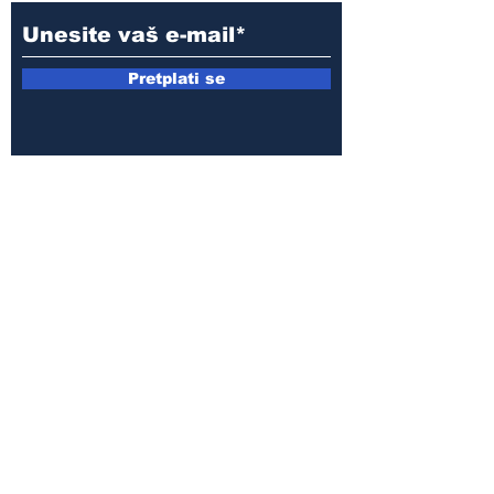
Pretplati se
E-mail:
armin.sijamic@yahoo.com
Politika
privatnosti
© 2025 by Druga strana.
Sva prava zadržana. Zabranjeno
preuzimanje sadržaja bez dozvole
izdavača.