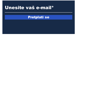
Pretplati se
E-mail:
armin.sijamic@yahoo.com
Politika
privatnosti
© 2025 by Druga strana.
Sva prava zadržana. Zabranjeno
preuzimanje sadržaja bez dozvole
izdavača.