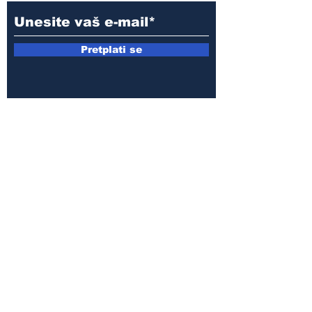
Pretplati se
E-mail:
armin.sijamic@yahoo.com
Politika
privatnosti
© 2025 by Druga strana.
Sva prava zadržana. Zabranjeno
preuzimanje sadržaja bez dozvole
izdavača.