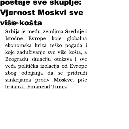
postaje sve skuplje:
Analize
Vjernost Moskvi sve
Mišljenje
više košta
Globus
Srbija
 je među zemljma 
Srednje i 
Istočne Evrope
 koje globalna 
ekonomska kriza teško pogađa i 
koje zaduživanje sve više košta, a 
Beogradu situaciju otežava i sve 
veća politička izolacija od Evrope 
zbog odbijanja da se pridruži 
sankcijama protiv 
Moskve
, piše 
britanski 
Financial Times
.