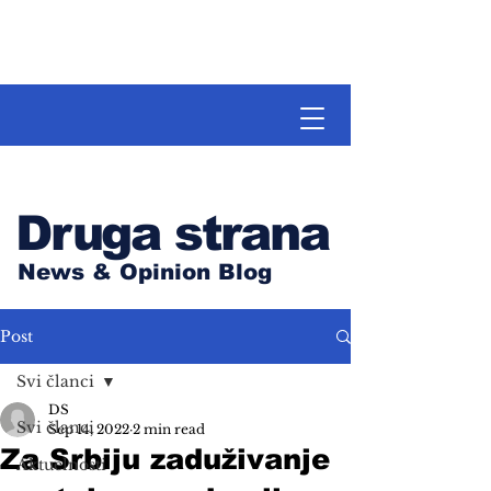
Druga strana
News & Opinion Blog
Post
Svi članci
DS
Svi članci
Sep 14, 2022
2 min read
Za Srbiju zaduživanje
Aktuelnosti