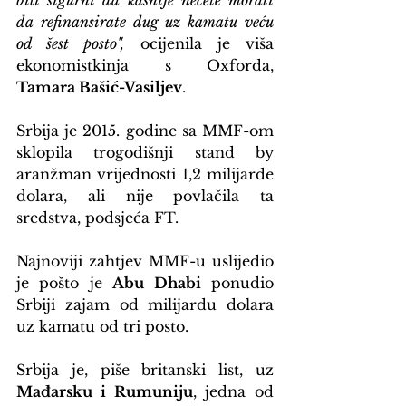
bili sigurni da kasnije nećete morati 
da refinansirate dug uz kamatu veću 
od šest posto",
 ocijenila je viša 
ekonomistkinja s Oxforda, 
Tamara Bašić-Vasiljev
.
Srbija je 2015. godine sa MMF-om 
sklopila trogodišnji stand by 
aranžman vrijednosti 1,2 milijarde 
dolara, ali nije povlačila ta 
sredstva, podsjeća FT.
Najnoviji zahtjev MMF-u uslijedio 
je pošto je 
Abu Dhabi
 ponudio 
Srbiji zajam od milijardu dolara 
uz kamatu od tri posto.
Srbija je, piše britanski list, uz 
Mađarsku i Rumuniju
, jedna od 