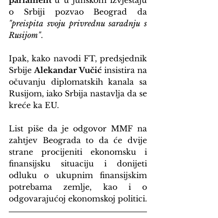
parlament 
u u junskom izvještaju 
o Srbiji pozvao Beograd da 
"preispita svoju privrednu saradnju s 
Rusijom"
.
Ipak, kako navodi FT, predsjednik 
Srbije 
Alekandar Vučić
 insistira na 
očuvanju diplomatskih kanala sa 
Rusijom, iako Srbija nastavlja da se 
kreće ka EU.
List piše da je odgovor MMF na 
zahtjev Beograda to da će dvije 
strane procijeniti ekonomsku i 
finansijsku situaciju i donijeti 
odluku o ukupnim finansijskim 
potrebama zemlje, kao i o 
odgovarajućoj ekonomskoj politici.