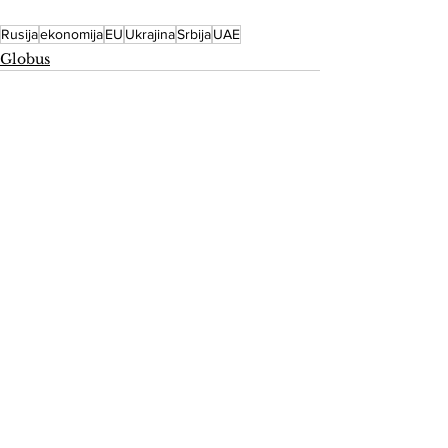
Rusija
ekonomija
EU
Ukrajina
Srbija
UAE
Globus
See All
Recent Posts