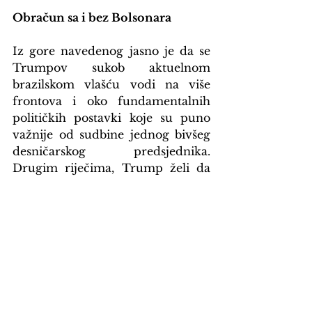
Obračun sa i bez Bolsonara
Iz gore navedenog jasno je da se 
Trumpov sukob aktuelnom 
brazilskom vlašću vodi na više 
frontova i oko fundamentalnih 
političkih postavki koje su puno 
važnije od sudbine jednog bivšeg 
desničarskog predsjednika. 
Drugim riječima, Trump želi da 
obrani postojeće stanje onoga što 
Lula da Silva želi promijeniti čim 
prije.
Ovakvu pobunu u svom 
„dvorištu“ Sjedinjene Države su 
imale i ranije, počevši s Kubom i 
završno sa sadašnjom 