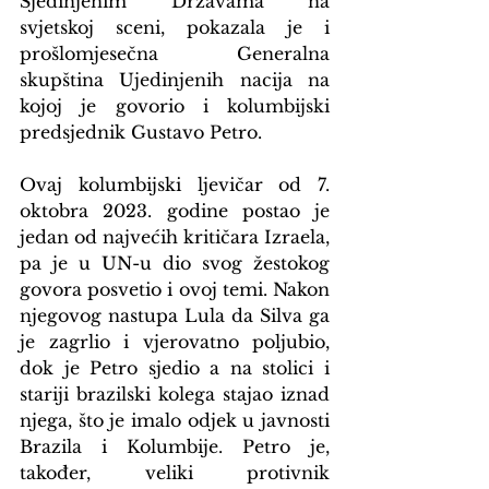
Sjedinjenim Državama na 
svjetskoj sceni, pokazala je i 
prošlomjesečna Generalna 
skupština Ujedinjenih nacija na 
kojoj je govorio i kolumbijski 
predsjednik Gustavo Petro.
Ovaj kolumbijski ljevičar od 7. 
oktobra 2023. godine postao je 
jedan od najvećih kritičara Izraela, 
pa je u UN-u dio svog žestokog 
govora posvetio i ovoj temi. Nakon 
njegovog nastupa Lula da Silva ga 
je zagrlio i vjerovatno poljubio, 
dok je Petro sjedio a na stolici i 
stariji brazilski kolega stajao iznad 
njega, što je imalo odjek u javnosti 
Brazila i Kolumbije. Petro je, 
također, veliki protivnik 