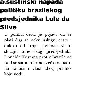
a suštinski napada
Analize
politiku brazilskog
Mišljenje
predsjednika Lule da
Globus
Silve
U politici česta je pojava da se 
plati dug za neku uslugu, često i 
daleko od očiju javnosti. Ali u 
slučaju američkog predsjednika 
Donalda Trumpa protiv Brazila ne 
radi se samo o tome, već o napadu 
na sadašnju vlast zbog politike 
koju vodi.