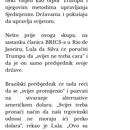
neki vidjeli kao otpor Trumpu i 
njegovim metodima upravljanja 
Sjedinjenim Državama i pokušaju 
da upravlja svijetom.
Nešto prije ovoga skupa, na 
sastanku članica BRICS-a u Rio de 
Janeiru, Lula da Silva će poručiti 
Trumpu da „svijet ne treba cara“ i 
da je on samo predsjednik svoje 
države.
Brazilski predsjednik će tada reći 
da se „svijet promijenio“ i pozvati 
na stvaranje alternative 
američkom dolaru. „Svijet treba 
pronaći način da naši trgovinski 
odnosi ne moraju ići preko 
dolara“, rekao je Lula. „Ovo su 