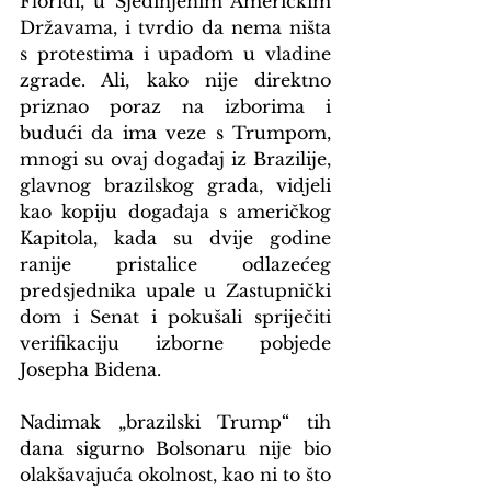
Floridi, u Sjedinjenim Američkim 
Državama, i tvrdio da nema ništa 
s protestima i upadom u vladine 
zgrade. Ali, kako nije direktno 
priznao poraz na izborima i 
budući da ima veze s Trumpom, 
mnogi su ovaj događaj iz Brazilije, 
glavnog brazilskog grada, vidjeli 
kao kopiju događaja s američkog 
Kapitola, kada su dvije godine 
ranije pristalice odlazećeg 
predsjednika upale u Zastupnički 
dom i Senat i pokušali spriječiti 
verifikaciju izborne pobjede 
Josepha Bidena.
Nadimak „brazilski Trump“ tih 
dana sigurno Bolsonaru nije bio 
olakšavajuća okolnost, kao ni to što 