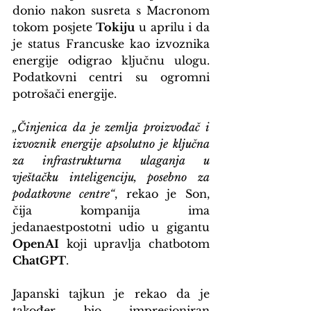
donio nakon susreta s Macronom 
tokom posjete 
Tokiju
 u aprilu i da 
je status Francuske kao izvoznika 
energije odigrao ključnu ulogu. 
Podatkovni centri su ogromni 
potrošači energije.
„Činjenica da je zemlja proizvođač i 
izvoznik energije apsolutno je ključna 
za infrastrukturna ulaganja u 
vještačku inteligenciju, posebno za 
podatkovne centre“
, rekao je Son, 
čija kompanija ima 
jedanaestpostotni udio u gigantu 
OpenAI
 koji upravlja chatbotom 
ChatGPT
.
Japanski tajkun je rekao da je 
također bio impresioniran 