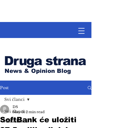
Druga strana
News & Opinion Blog
Post
Svi članci
DS
Svi članci
May 31
2 min read
SoftBank će uložiti
Aktuelnosti