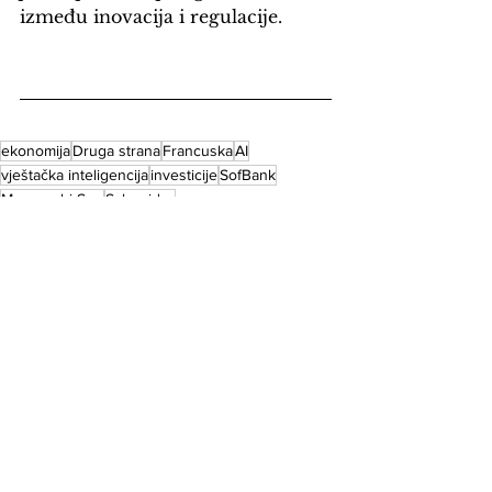
između inovacija i regulacije.
ekonomija
Druga strana
Francuska
AI
vještačka inteligencija
investicije
SofBank
Masayoshi Son
Schneider
Globus
See All
Recent Posts