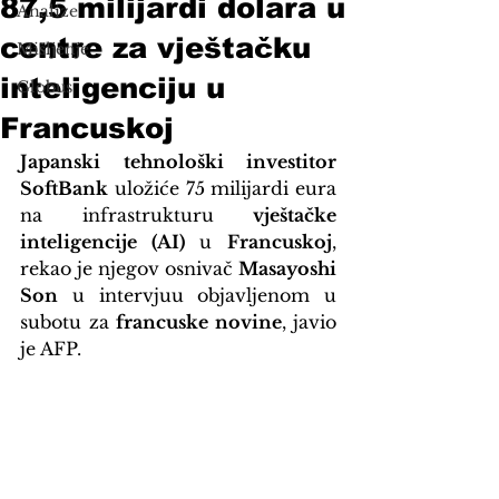
87,5 milijardi dolara u
Analize
centre za vještačku
Mišljenje
inteligenciju u
Globus
Francuskoj
Japanski tehnološki investitor 
SoftBank
 uložiće 75 milijardi eura 
na infrastrukturu 
vještačke 
inteligencije (AI)
 u 
Francuskoj
, 
rekao je njegov osnivač 
Masayoshi 
Son
 u intervjuu objavljenom u 
subotu za 
francuske novine
, javio 
je AFP.