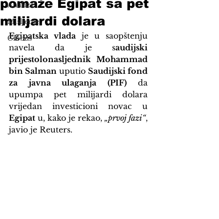
pomaže Egipat sa pet
Analize
milijardi dolara
Mišljenje
Egipatska vlada
 je u saopštenju 
Globus
navela da je s
audijski 
prijestolonasljednik Mohammad 
bin Salman
 uputio 
Saudijski fond 
za javna ulaganja (PIF)
 da 
upumpa pet milijardi dolara 
vrijedan investicioni novac u 
Egipat
 u, kako je rekao, 
„prvoj fazi“
, 
javio je Reuters.