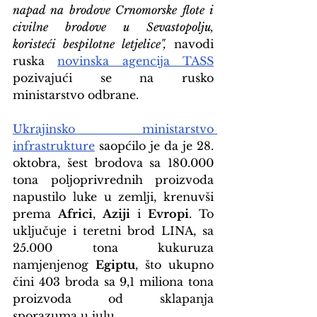
napad na brodove Crnomorske flote i 
civilne brodove u Sevastopolju, 
koristeći bespilotne letjelice",
 navodi 
ruska 
novinska agencija TASS
pozivajući se na rusko 
ministarstvo odbrane.
Ukrajinsko ministarstvo 
infrastrukture
 saopćilo je da je 28. 
oktobra, šest brodova sa 180.000 
tona poljoprivrednih proizvoda 
napustilo luke u zemlji, krenuvši 
prema 
Africi
, 
Aziji
 i 
Evropi
. To 
uključuje i teretni brod LINA, sa 
25.000 tona kukuruza 
namjenjenog 
Egiptu
, što ukupno 
čini 403 broda sa 9,1 miliona tona 
proizvoda od sklapanja 
sporazuma u julu.