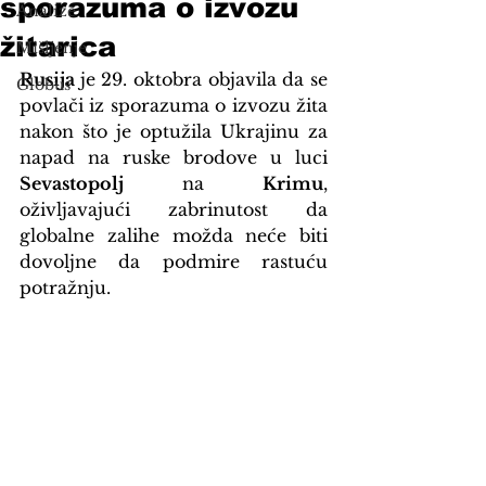
sporazuma o izvozu
Analize
žitarica
Mišljenje
Rusija 
je 29. oktobra objavila da se 
Globus
povlači iz sporazuma o izvozu žita 
nakon što je optužila Ukrajinu za 
napad na ruske brodove u luci 
Sevastopolj
 na 
Krimu
, 
oživljavajući zabrinutost da 
globalne zalihe možda neće biti 
dovoljne da podmire rastuću 
potražnju.