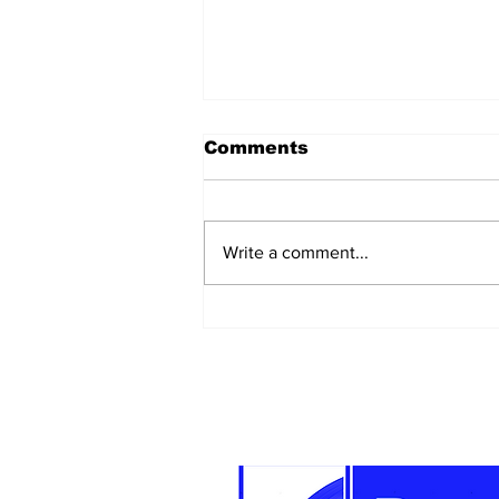
Comments
Write a comment...
Keiko Fujimori postala
deveta predsjednica
Perua u posljednjoj
deceniji