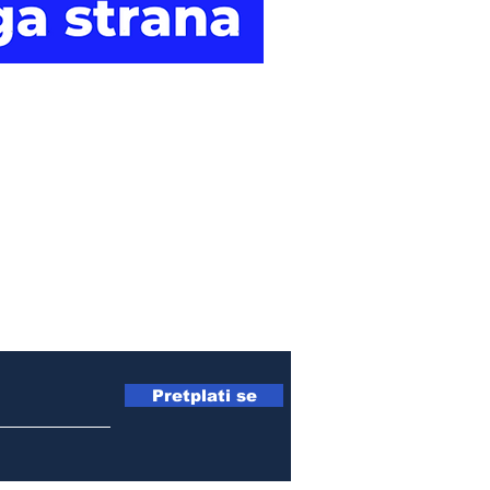
Druga
strana vijesti.
Pretplati se