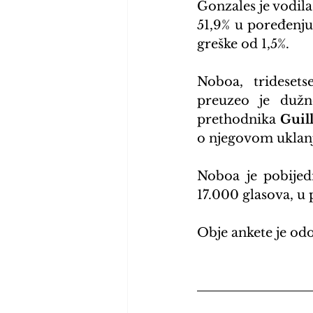
Gonzales je vodila 
51,9% u poređenju
greške od 1,5%.
Noboa, tridesets
preuzeo je dužn
prethodnika 
Guil
o njegovom uklanja
Noboa je pobijed
17.000 glasova, u
Obje ankete je odo