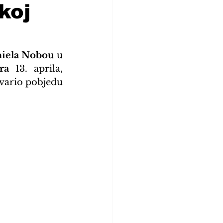
koj
iela Nobou
 u 
ra
 13. aprila, 
vario pobjedu 