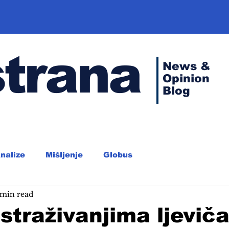
strana
News &
Opinion
Blog
nalize
Mišljenje
Globus
 min read
straživanjima ljevič