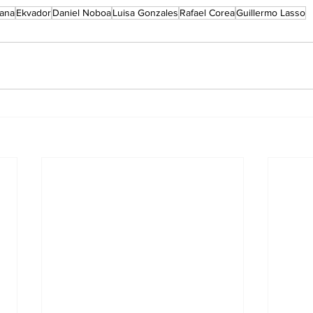
rana
Ekvador
Daniel Noboa
Luisa Gonzales
Rafael Corea
Guillermo Lasso