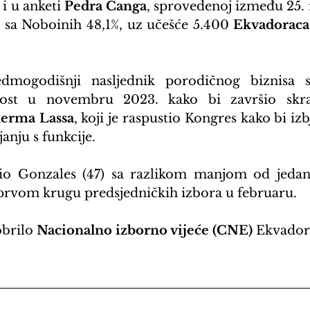
i u anketi 
Pedra Canga
, sprovedenoj između 25. i
 sa Noboinih 48,1%, uz učešće 5.400 
Ekvadoraca
edmogodišnji nasljednik porodičnog biznisa 
ost u novembru 2023. kako bi završio skra
lerma Lassa
, koji je raspustio Kongres kako bi izb
nju s funkcije.
io Gonzales (47) sa razlikom manjom od jedan 
 prvom krugu predsjedničkih izbora u februaru.
brilo 
Nacionalno izborno vijeće (CNE)
 Ekvador