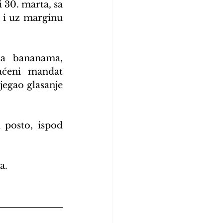
 30. marta, sa 
 i uz marginu 
sa bananama, 
ćeni mandat 
jegao glasanje 
posto, ispod 
a.