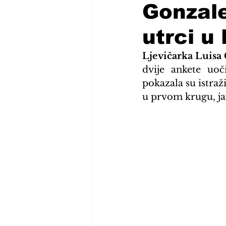
Gonzale
utrci u
Ljevičarka Luisa
dvije ankete uo
pokazala su istraž
u prvom krugu, jav