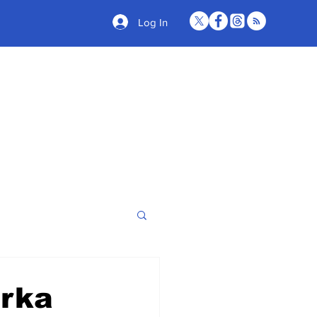
Log In
arka