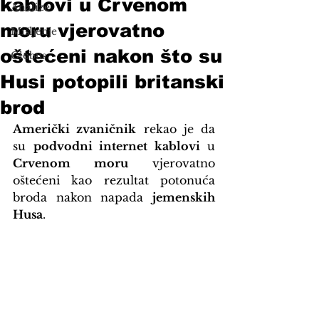
kablovi u Crvenom
Analize
moru vjerovatno
Mišljenje
oštećeni nakon što su
Globus
Husi potopili britanski
brod
Američki zvaničnik
 rekao je da 
su 
podvodni internet kablovi
 u 
Crvenom moru
 vjerovatno 
oštećeni kao rezultat potonuća 
broda nakon napada 
jemenskih 
Husa
.