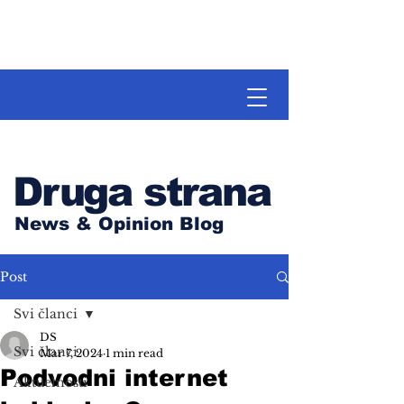
Druga strana
News & Opinion Blog
Post
Svi članci
DS
Svi članci
Mar 7, 2024
1 min read
Podvodni internet
Aktuelnosti