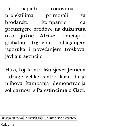
Ti napadi dronovima i 
projektilima primorali su 
brodarske kompanije da 
preusmjere brodove na 
dužu rutu 
oko južne Afrike
, ometajući 
globalnu trgovinu odlaganjem 
isporuka i povećanjem troškova, 
javljaju agencije.
Husi, koji kontrolišu 
sjever Jemena
i druge velike centre, kažu da je 
njihova kampanja demonstracija 
solidarnosti s 
Palestincima
 u 
Gazi
.
Druga strana
Jemen
UK
Husi
internet kablovi
Rubymar