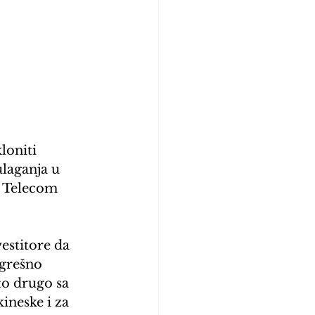
loniti 
laganja u 
a Telecom 
estitore da 
ogrešno 
o drugo sa 
ineske i za 