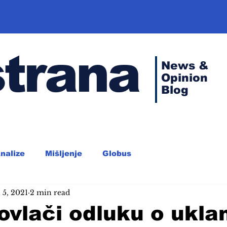
strana
News &
Opinion
Blog
nalize
Mišljenje
Globus
 5, 2021
2 min read
vlači odluku o ukla