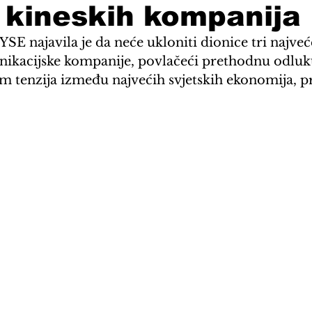
 kineskih kompanija
SE najavila je da neće ukloniti dionice tri najveć
ikacijske kompanije, povlačeći prethodnu odluku
jom tenzija između najvećih svjetskih ekonomija, p