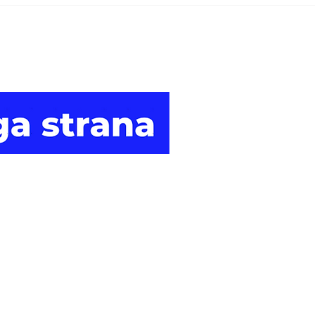
sankcije grupama koje
odo
pomažu finansiranje
bri
Muslimanske braće i
ame
Hamasa
Druga
strana vijesti.