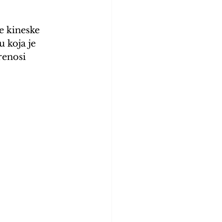
e kineske 
 koja je 
renosi 