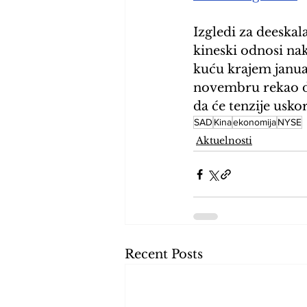
Izgledi za deeskal
kineski odnosi na
kuću krajem januar
novembru rekao da
da će tenzije usko
SAD
Kina
ekonomija
NYSE
Aktuelnosti
Recent Posts