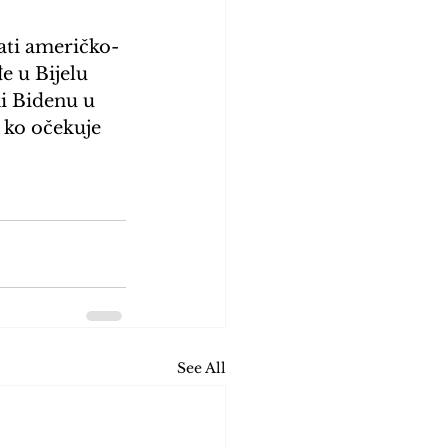
jati američko-
 u Bijelu 
ki Bidenu u 
 ko očekuje 
See All