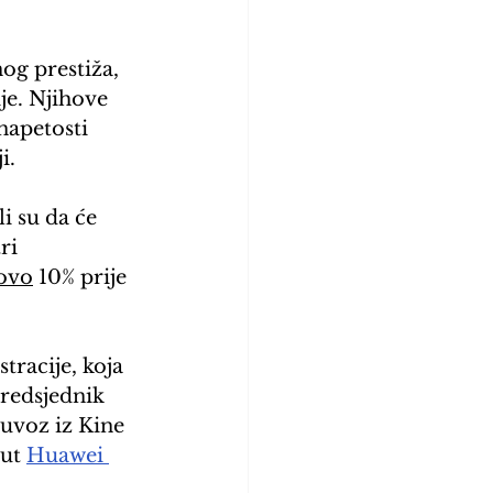
og prestiža, 
je. Njihove 
napetosti 
i.
 su da će 
ri 
tovo
 10% prije 
racije, koja 
redsjednik 
uvoz iz Kine 
ut 
Huawei 