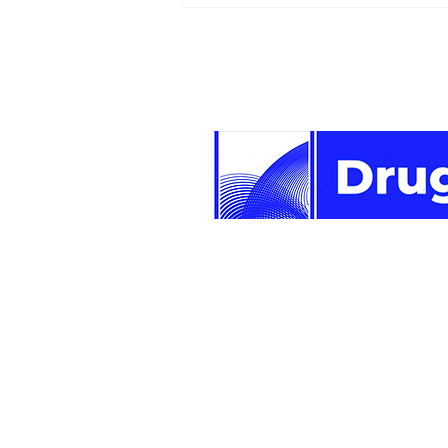
deveta predsjednica
Perua u posljednjoj
deceniji
Newsletter