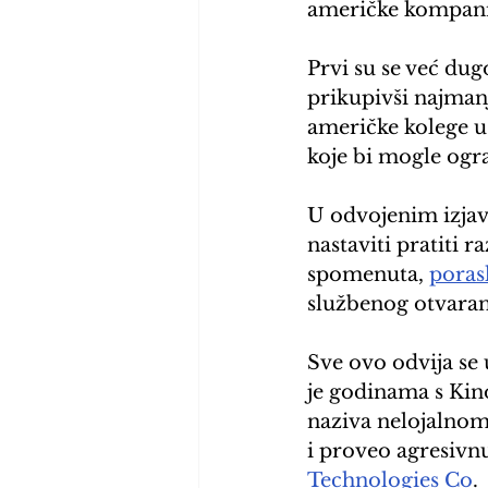
američke kompanij
Prvi su se već dug
prikupivši najmanj
američke kolege u
koje bi mogle ogr
U odvojenim izjav
nastaviti pratiti 
spomenuta, 
poras
službenog otvaran
Sve ovo odvija se
je godinama s Kin
naziva nelojalnom
i proveo agresivn
Technologies Co
.