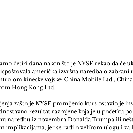
samo četiri dana nakon što je NYSE rekao da će uk
 ispoštovala američka izvršna naredba o zabrani u
trolom kineske vojske: China Mobile Ltd., Chin
icom Hong Kong Ltd.
enja zašto je NYSE promijenio kurs ostavio je inv
jednostavno rezultat razmjene koja je u početku p
nu naredbu iz novembra Donalda Trumpa ili nešt
m implikacijama, jer se radi o velikom ulogu i za k