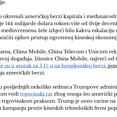
e. 
o okrenuli američkoj berzi kapitala i međunarodn
e 144 milijarde dolara tokom više od dvije deceni
 međuvremenu žele izbjeći bilo kakvu eskalaciju 
aničiti njihov pristup ogromnoj kineskoj ekonomij
ama, China Mobile, China Telecom i Unicom rekli
razvoj događaja. Dionice China Mobile, najveći od t
le su u utorak za 5,1% u na hongkonškoj berzi
, go
ja američkih berzi.
 u posljednjih nekoliko sedmica Trumpove administ
om vodi 
trgovinski rat
 zbog onoga što američki p
 trgovinskom praksom. Trump je uveo carine na 
u kampanju protiv kineskih tehnoloških firmi pop