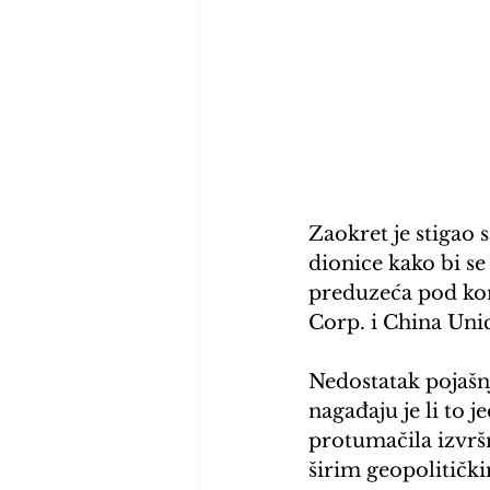
Zaokret je stigao 
dionice kako bi se
preduzeća pod kon
Corp. i China Un
Nedostatak pojašnj
nagađaju je li to 
protumačila izvrš
širim geopolitički