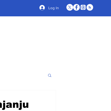
Log In
njanju