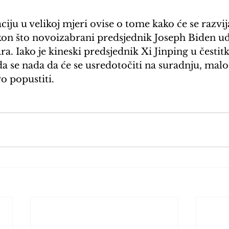
aciju u velikoj mjeri ovise o tome kako će se razvi
kon što novoizabrani predsjednik Joseph Biden uđe
a. Iako je kineski predsjednik Xi Jinping u čestit
 se nada da će se usredotočiti na suradnju, malo
ro popustiti.