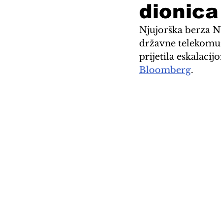
dionica
Njujorška berza NY
državne telekomun
prijetila eskalaci
Bloomberg
.