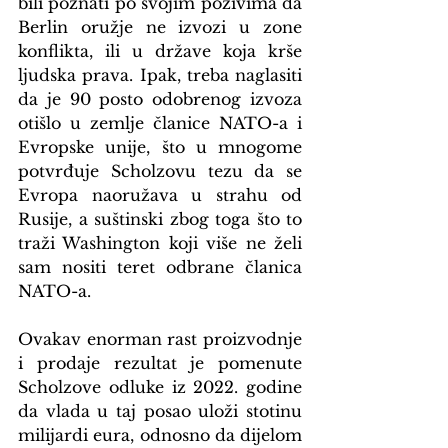
bili poznati po svojim pozivima da 
Berlin oružje ne izvozi u zone 
konflikta, ili u države koja krše 
ljudska prava. Ipak, treba naglasiti 
da je 90 posto odobrenog izvoza 
otišlo u zemlje članice NATO-a i 
Evropske unije, što u mnogome 
potvrđuje Scholzovu tezu da se 
Evropa naoružava u strahu od 
Rusije, a suštinski zbog toga što to 
traži Washington koji više ne želi 
sam nositi teret odbrane članica 
NATO-a.
Ovakav enorman rast proizvodnje 
i prodaje rezultat je pomenute 
Scholzove odluke iz 2022. godine 
da vlada u taj posao uloži stotinu 
milijardi eura, odnosno da dijelom 