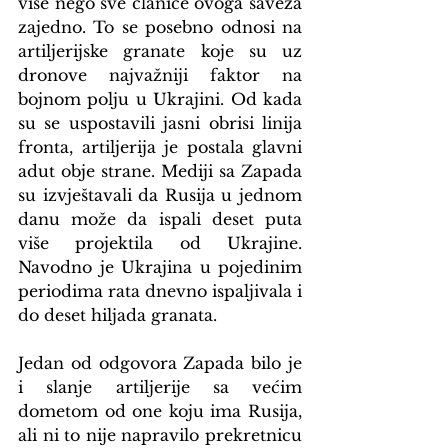
više nego sve članice ovoga saveza 
zajedno. To se posebno odnosi na 
artiljerijske granate koje su uz 
dronove najvažniji faktor na 
bojnom polju u Ukrajini. Od kada 
su se uspostavili jasni obrisi linija 
fronta, artiljerija je postala glavni 
adut obje strane. Mediji sa Zapada 
su izvještavali da Rusija u jednom 
danu može da ispali deset puta 
više projektila od Ukrajine. 
Navodno je Ukrajina u pojedinim 
periodima rata dnevno ispaljivala i 
do deset hiljada granata.
Jedan od odgovora Zapada bilo je 
i slanje artiljerije sa većim 
dometom od one koju ima Rusija, 
ali ni to nije napravilo prekretnicu 