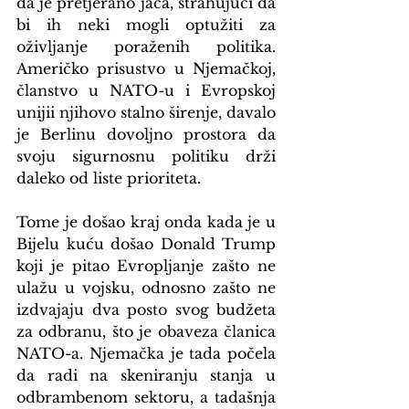
da je pretjerano jača, strahujući da 
bi ih neki mogli optužiti za 
oživljanje poraženih politika. 
Američko prisustvo u Njemačkoj, 
članstvo u NATO-u i Evropskoj 
unijii njihovo stalno širenje, davalo 
je Berlinu dovoljno prostora da 
svoju sigurnosnu politiku drži 
daleko od liste prioriteta.
Tome je došao kraj onda kada je u 
Bijelu kuću došao Donald Trump 
koji je pitao Evropljanje zašto ne 
ulažu u vojsku, odnosno zašto ne 
izdvajaju dva posto svog budžeta 
za odbranu, što je obaveza članica 
NATO-a. Njemačka je tada počela 
da radi na skeniranju stanja u 
odbrambenom sektoru, a tadašnja 