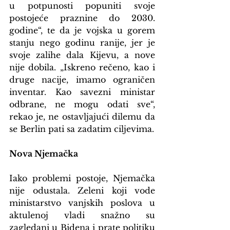
u potpunosti popuniti svoje 
postojeće praznine do 2030. 
godine“, te da je vojska u gorem 
stanju nego godinu ranije, jer je 
svoje zalihe dala Kijevu, a nove 
nije dobila. „Iskreno rečeno, kao i 
druge nacije, imamo ograničen 
inventar. Kao savezni ministar 
odbrane, ne mogu odati sve“, 
rekao je, ne ostavljajući dilemu da 
se Berlin pati sa zadatim ciljevima.
Nova Njemačka
Iako problemi postoje, Njemačka 
nije odustala. Zeleni koji vode 
ministarstvo vanjskih poslova u 
aktulenoj vladi snažno su 
zagledani u Bidena i prate politiku 