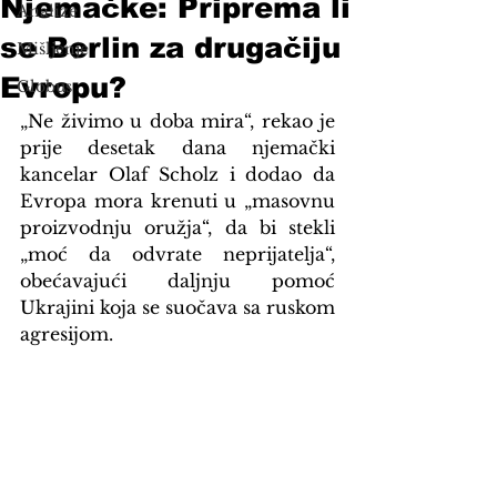
Njemačke: Priprema li
Analize
se Berlin za drugačiju
Mišljenje
Evropu?
Globus
„Ne živimo u doba mira“, rekao je 
prije desetak dana njemački 
kancelar Olaf Scholz i dodao da 
Evropa mora krenuti u „masovnu 
proizvodnju oružja“, da bi stekli 
„moć da odvrate neprijatelja“, 
obećavajući daljnju pomoć 
Ukrajini koja se suočava sa ruskom 
agresijom.