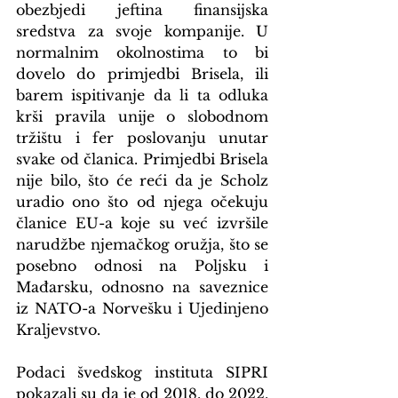
obezbjedi jeftina finansijska 
sredstva za svoje kompanije. U 
normalnim okolnostima to bi 
dovelo do primjedbi Brisela, ili 
barem ispitivanje da li ta odluka 
krši pravila unije o slobodnom 
tržištu i fer poslovanju unutar 
svake od članica. Primjedbi Brisela 
nije bilo, što će reći da je Scholz 
uradio ono što od njega očekuju 
članice EU-a koje su već izvršile 
narudžbe njemačkog oružja, što se 
posebno odnosi na Poljsku i 
Mađarsku, odnosno na saveznice 
iz NATO-a Norvešku i Ujedinjeno 
Kraljevstvo.
Podaci švedskog instituta SIPRI 
pokazali su da je od 2018. do 2022. 