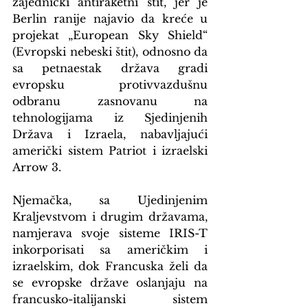
zajednički antiraketni štit, jer je 
Berlin ranije najavio da kreće u 
projekat „European Sky Shield“ 
(Evropski nebeski štit), odnosno da 
sa petnaestak država gradi 
evropsku protivvazdušnu 
odbranu zasnovanu na 
tehnologijama iz Sjedinjenih 
Država i Izraela, nabavljajući 
američki sistem Patriot i izraelski 
Arrow 3.
Njemačka, sa Ujedinjenim 
Kraljevstvom i drugim državama, 
namjerava svoje sisteme IRIS-T 
inkorporisati sa američkim i 
izraelskim, dok Francuska želi da 
se evropske države oslanjaju na 
francusko-italijanski sistem 