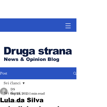
Druga strana
News & Opinion Blog
Post
Svi članci
DS
Svi članci
Sep 24, 2025
1 min read
Lula da Silva
Aktuelnosti