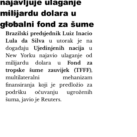
najavljuje ulaganje
Analize
milijardu dolara u
Mišljenje
globalni fond za šume
Globus
Brazilski predsjednik Luiz Inacio 
Lula da Silva
 u utorak je na 
događaju 
Ujedinjenih nacija
 u 
New Yorku najavio ulaganje od 
milijardu dolara u 
Fond za 
tropske šume zauvijek (TFFF)
, 
multilateralni mehanizam 
finansiranja koji je predložio za 
podršku očuvanju ugroženih 
šuma, javio je Reuters.