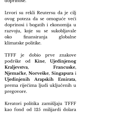
doprinose.
Izvori su rekli Reutersu da je cilj 
ovog poteza da se omoguće veći 
doprinosi i bogatih i ekonomija u 
razvoju, koje su se sukobljavale 
oko finansiranja globalne 
klimatske politike.
TFFF je dobio prve znakove 
podrške od 
Kine
, 
Ujedinjenog 
Kraljevstva
, 
Francuske
, 
Njemačke
, 
Norveške
, 
Singapura
 i 
Ujedinjenih Arapskih Emirata
, 
prema riječima ljudi uključenih u 
pregovore.
Kreatori politika zamišljaju TFFF 
kao fond od 125 milijardi dolara 