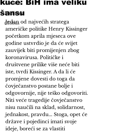
kuće: BiH ima veliku
Analize
šansu
Mišljenje
Jedan od najvećih stratega 
Globus
američke politike Henry Kissinger 
početkom aprila mjeseca ove 
godine ustvrdio je da će svijet 
zauvijek biti promijenjen zbog 
koronavirusa. Političke i 
društvene prilike više neće biti 
iste, tvrdi Kissinger. A da li će 
promjene dovesti do toga da 
čovječanstvo postane bolje i 
odgovornije, nije teško odgovoriti. 
Niti veće tragedije čovječanstvo 
nisu naučili na sklad, solidarnost, 
jednakost, pravdu... Stoga, opet će 
države i pojedinci imati svoje 
ideje, boreći se za vlastiti 