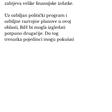
zahtjeva velike finansijske izdatke. 
Uz ozbiljan politički program i 
ozbiljne razvojne planove u ovoj 
oblasti, BiH bi mogla izgledati 
potpuno drugačije. Do tog 
trenutka pojedinci mogu pokušati 
napraviti ovakvu ili sličnu 
promjenu, nadajući se da će to 
možda pokrenuti lavinu.
Armin Sijamić
ekonomija
COVID-19
BiH
rad od kuće
Mišljenje