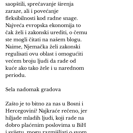
saopštili, sprečavanje širenja 
zaraze, ali i povećanje 
fleksibilnosti kod radne snage. 
Najveća evropska ekonomija to 
čak želi i zakonski urediti, o čemu 
ste mogli čitati na našem blogu. 
Naime, Njemačka želi zakonski 
regulisati ovu oblast i omogućiti 
većem broju ljudi da rade od 
kuće ako tako žele i u narednom 
periodu.
Sela nadomak gradova
Zašto je to bitno za nas u Bosni i 
Hercegovini? Najkraće rečeno, jer 
hiljade mladih ljudi, koji rade na 
dobro plaćenim poslovima u BiH 
i svijetu, mogu razmišljati o svom 