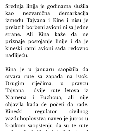
Srednja linija je godinama služila 
kao nezvanična demarkacija 
između Tajvana i Kine i nisu je 
prelazili borbeni avioni ni sa jedne 
strane. Ali Kina kaže da ne 
priznaje postojanje linije i da je 
kineski ratni avioni sada redovno 
nadlijeću.
Kina je u januaru saopštila da 
otvara rute sa zapada na istok. 
Drugim riječima, u pravcu 
Tajvana  dvije rute letova iz 
Xiamena i Fuzhoua, ali nije 
objavila kada će početi da rade. 
Kineski regulator civilnog 
vazduhoplovstva naveo je jutros u 
kratkom saopštenju da su te rute 