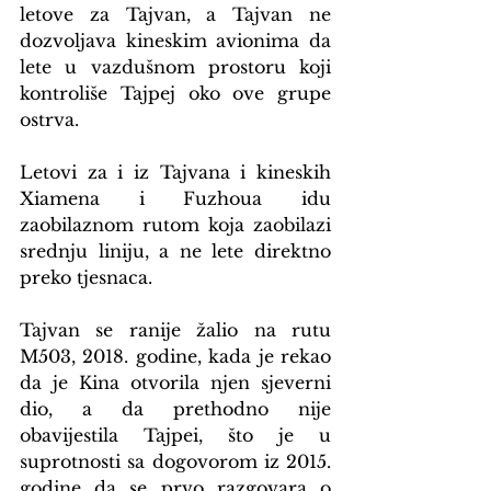
letove za Tajvan, a Tajvan ne 
dozvoljava kineskim avionima da 
lete u vazdušnom prostoru koji 
kontroliše Tajpej oko ove grupe 
ostrva.
Letovi za i iz Tajvana i kineskih 
Xiamena i Fuzhoua idu 
zaobilaznom rutom koja zaobilazi 
srednju liniju, a ne lete direktno 
preko tjesnaca.
Tajvan se ranije žalio na rutu 
M503, 2018. godine, kada je rekao 
da je Kina otvorila njen sjeverni 
dio, a da prethodno nije 
obavijestila Tajpei, što je u 
suprotnosti sa dogovorom iz 2015. 
godine da se prvo razgovara o 