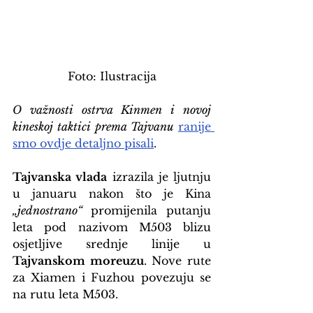
Foto: Ilustracija
O važnosti ostrva Kinmen i novoj 
kineskoj taktici prema Tajvanu
ranije 
smo ovdje detaljno pisali
.
Tajvanska vlada
 izrazila je ljutnju 
u januaru nakon što je Kina 
„jednostrano“ 
promijenila putanju 
leta pod nazivom M503 blizu 
osjetljive srednje linije u 
Tajvanskom moreuzu
. Nove rute 
za Xiamen i Fuzhou povezuju se 
na rutu leta M503.