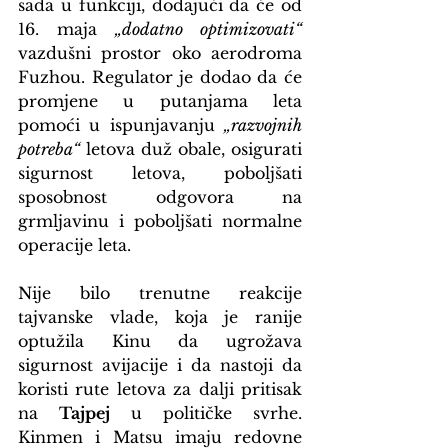
sada u funkciji, dodajući da će od 
16. maja 
„dodatno optimizovati“
vazdušni prostor oko aerodroma 
Fuzhou. Regulator je dodao da će 
promjene u putanjama leta 
pomoći u ispunjavanju 
„razvojnih 
potreba“
 letova duž obale, osigurati 
sigurnost letova, poboljšati 
sposobnost odgovora na 
grmljavinu i poboljšati normalne 
operacije leta.
Nije bilo trenutne reakcije 
tajvanske vlade, koja je ranije 
optužila Kinu da ugrožava 
sigurnost avijacije i da nastoji da 
koristi rute letova za dalji pritisak 
na 
Tajpej 
u političke svrhe. 
Kinmen i Matsu imaju redovne 