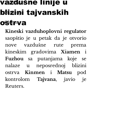
vazdušne linije u
Analize
blizini tajvanskih
Mišljenje
ostrva
Globus
Kineski vazduhoplovni regulator
saopštio je u petak da je otvorio 
nove vazdušne rute prema 
kineskim gradovima 
Xiamen
 i 
Fuzhou 
sa putanjama koje se 
nalaze u neposrednoj blizini 
ostrva 
Kinmen
 i 
Matsu
 pod 
kontrolom 
Tajvana
, javio je 
Reuters.