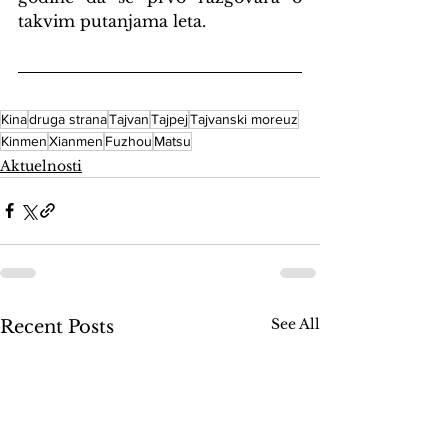
takvim putanjama leta.
Kina
druga strana
Tajvan
Tajpej
Tajvanski moreuz
Kinmen
Xianmen
Fuzhou
Matsu
Aktuelnosti
See All
Recent Posts