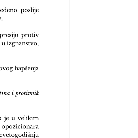
edeno poslije 
a.
resiju protiv 
u izgnanstvo, 
ovog hapšenja 
ina i protivnik 
 je u velikim 
 2011-2012 godine. Saveznik je opozicionara 
evetogodišnju 