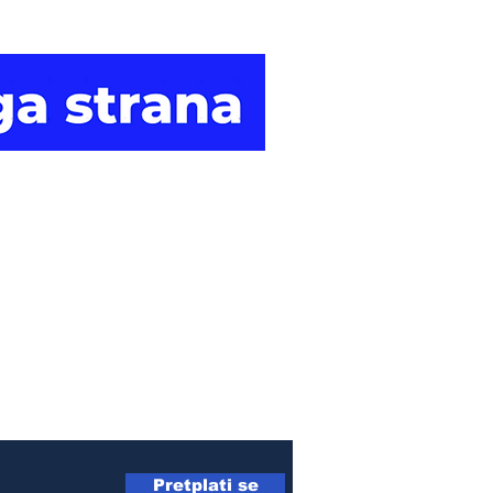
Druga
strana vijesti.
Pretplati se