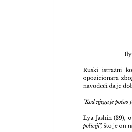
    
Ruski istražni k
opozicionara zbo
navodeći da je dobi
"Kod njega je počeo p
Ilya Jashin (39),
policiji",
 što je on 