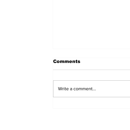
Comments
Write a comment...
Keiko Fujimori postala
deveta predsjednica
Perua u posljednjoj
deceniji