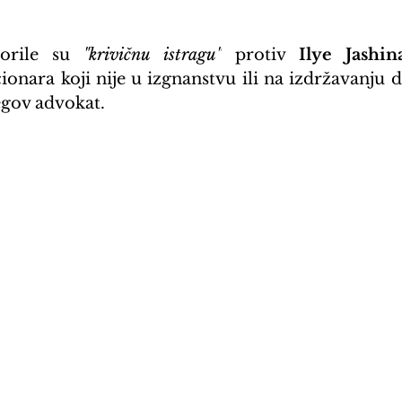
vorile su 
"krivičnu istragu"
 protiv 
Ilye Jashin
ionara koji nije u izgnanstvu ili na izdržavanju d
egov advokat.