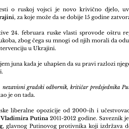
jesti o ruskoj vojsci je novo krivično djelo, uv
ajini
, za koje može da se dobije 15 godine zatvor
ve 24. februara ruske vlasti sprovode oštru rep
 sukoba, zbog čega su mnogi od njih morali da odu 
tervenciju u Ukrajini.
ajem juna kada je uhapšen da su pravi razlozi njeg
i.
 nezavisni gradski odbornik, kritičar predsjednika Put
kao je on tada.
uske liberalne opozicije od 2000-ih i učestvovao
 
Vladimira Putina
g
, glavnog Putinovog protivnika koji izdržava d