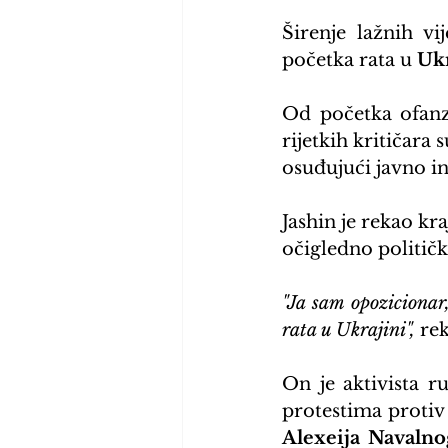
Širenje lažnih vi
početka rata u 
Ukr
Od početka ofanzi
rijetkih kritičara
osuđujući javno in
Jashin je rekao kr
očigledno političk
"Ja sam opozicionar,
rata u Ukrajini",
 re
On je aktivista r
protestima protiv
Alexeija Navalno