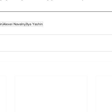
in
Alexei Navalny
Ilya Yashin