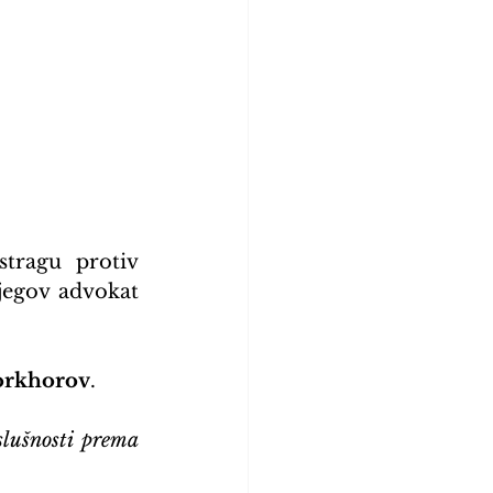
tragu protiv 
njegov advokat 
orkhorov
.
slušnosti prema 