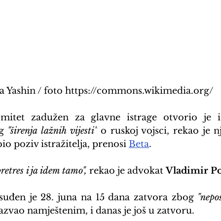
                        Ilya Yashin / foto https://commons.wikimedia.org/
omitet zadužen za glavne istrage otvorio je is
g 
"širenja lažnih vijesti"
 o ruskoj vojsci, rekao je 
o poziv istražitelja, prenosi 
Beta
.
retres i ja idem tamo",
 rekao je advokat 
Vladimir P
 osuđen je 28. juna na 15 dana zatvora zbog
 "nepo
nazvao namještenim, i danas je još u zatvoru.