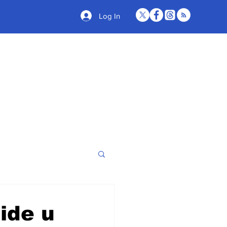
Log In
ide u