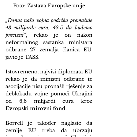
Foto: Zastava Evropske unije
„Danas naša vojna podrška premašuje 
43 milijarde eura, 43,5 da budemo 
precizni“
, rekao je on nakon 
neformalnog sastanka ministara 
odbrane 27 zemalja članica EU, 
javio je TASS.
Istovremeno, najviši diplomata EU 
rekao je da ministri odbrane te 
asocijacije nisu pronašli rješenje za 
deblokadu vojne pomoći Ukrajini 
od 6,6 milijardi eura kroz 
Evropski mirovni fond
.
Borrell je također naglasio da 
zemlje EU treba da ubrzaju 