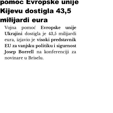
pomoć Evropske unije
Analize
Kijevu dostigla 43,5
Mišljenje
milijardi eura
Globus
Vojna pomoć 
Evropske unije 
Ukrajini
 dostigla je 43,5 milijardi 
eura, izjavio je 
visoki predstavnik 
EU za vanjsku politiku i sigurnost 
Josep Borrell
 na konferenciji za 
novinare u Briselu.