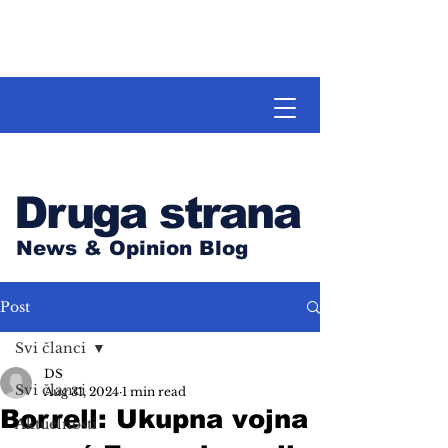
Druga strana
News & Opinion Blog
Post
Svi članci
DS
Svi članci
Aug 31, 2024
1 min read
Borrell: Ukupna vojna
Aktuelnosti