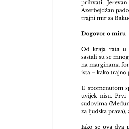
prihvati, Jerevan
Azerbejdžan pado
trajni mir sa Bakuo
Dogovor o miru
Od kraja rata u 
sastali su se mnogo
na marginama foru
ista – kako trajno
U spomenutom spo
uvijek nisu. Prv
sudovima (Međuna
za ljudska prava),
Iako se ova dva p