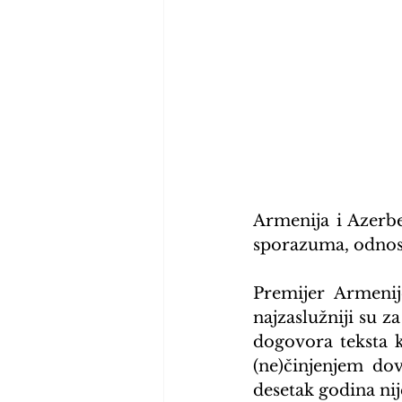
Armenija i Azerbe
sporazuma, odnosno
Premijer Armenij
najzaslužniji su z
dogovora teksta ko
(ne)činjenjem dov
desetak godina nij