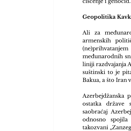
čišćenje i genocid.
Geopolitika Kavk
Ali za međunaro
armenskih politi
(ne)prihvatanjem
međunarodnih snag
liniji razdvajanj
suštinski to je p
Bakua, a što Iran 
Azerbejdžanska p
ostatka države 
saobraćaj Azerbe
odnosno spojila 
takozvani „Zanzeg