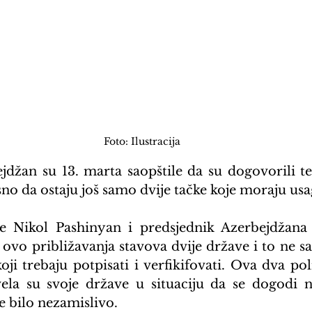
Foto: Ilustracija
jdžan su 13. marta saopštile da su dogovorili t
 da ostaju još samo dvije tačke koje moraju usag
e Nikol Pashinyan i predsjednik Azerbejdžana 
a ovo približavanja stavova dvije države i to ne s
ji trebaju potpisati i verfikifovati. Ova dva poli
ela su svoje države u situaciju da se dogodi ne
e bilo nezamislivo.