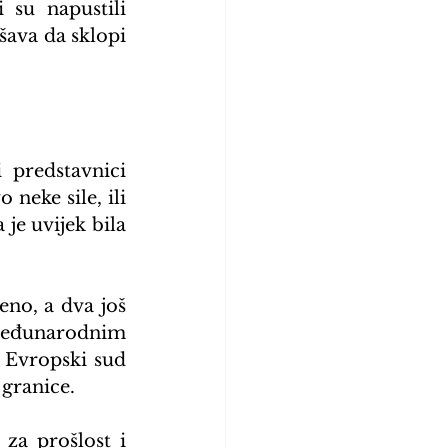
 su napustili 
va da sklopi 
predstavnici 
neke sile, ili 
e uvijek bila 
o, a dva još 
međunarodnim 
Evropski sud 
 granice.
za prošlost i 