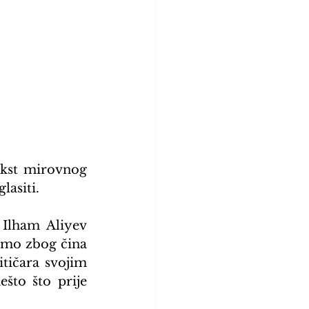
ekst mirovnog 
lasiti.
Ilham Aliyev 
amo zbog čina 
tičara svojim 
što što prije 