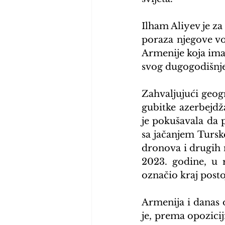
Ilham Aliyev je za
poraza njegove v
Armenije koja ima
svog dugogodišnjeg
Zahvaljujući geogr
gubitke azerbejdža
je pokušavala da p
sa jačanjem Tursk
dronova i drugih 
2023. godine, u r
označio kraj posto
Armenija i danas 
je, prema opozicij