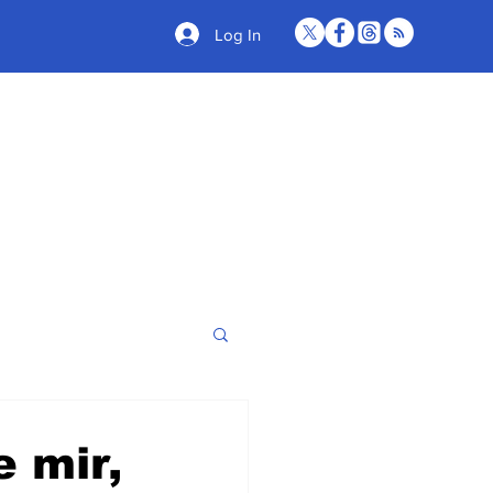
Log In
e mir,