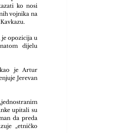
zati ko nosi 
nih vojnika na 
a Kavkazu.
je opozicija u 
atom dijelu 
kao je Artur 
njuje Jerevan 
ednostranim 
ke upitali su 
man da preda 
uje „etničko 