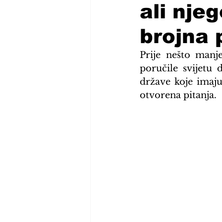
ali nje
brojna 
Prije nešto manj
poručile svijetu
države koje imaju
otvorena pitanja.