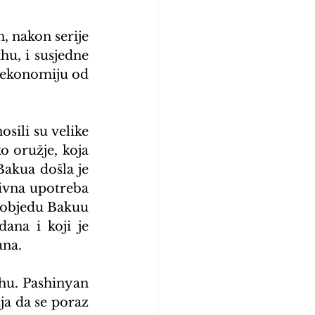
, nakon serije 
, i susjedne 
ekonomiju od 
sili su velike 
 oružje, koja 
akua došla je 
ivna upotreba 
pobjedu Bakuu 
ana i koji je 
ana.
hu. Pashinyan 
ja da se poraz 