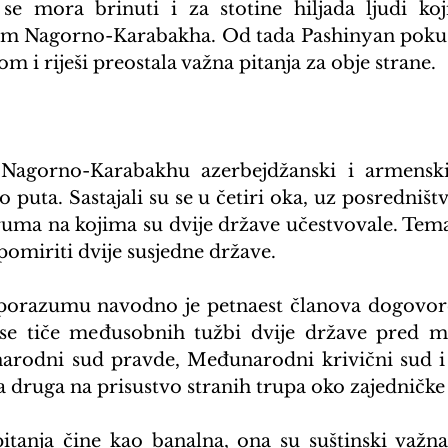
 se mora brinuti i za stotine hiljada ljudi koji
m Nagorno-Karabakha. Od tada Pashinyan pokuša
m i riješi preostala važna pitanja za obje strane.
Nagorno-Karabakhu azerbejdžanski i armenski 
 puta. Sastajali su se u četiri oka, uz posredništvo 
ma na kojima su dvije države učestvovale. Tema j
 pomiriti dvije susjedne države.
razumu navodno je petnaest članova dogovoren
i se tiče međusobnih tužbi dvije države pred 
rodni sud pravde, Međunarodni krivični sud i 
 a druga na prisustvo stranih trupa oko zajedničke
itanja čine kao banalna, ona su suštinski važna 