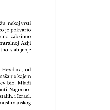
u, nekoj vrsti 
o je pokvario 
ično zabrinuo 
tralnoj Aziji 
no slabljenje 
a Heydara, od 
našanje kojem 
ev bio. Mlađi 
nuti Nagorno-
lih, i Izrael, 
 muslimanskog 