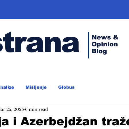
strana
News &
Opinion
Blog
nalize
Mišljenje
Globus
ar 25, 2025
6 min read
a i Azerbejdžan traž