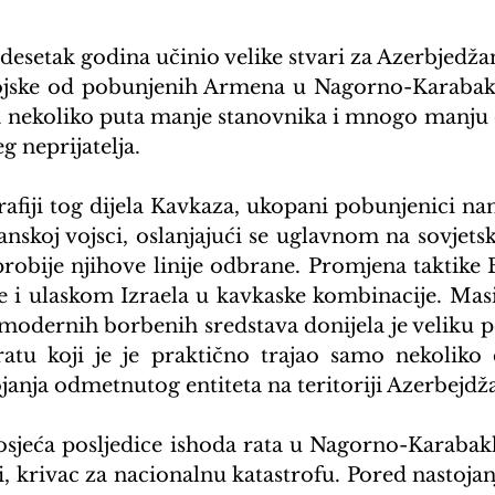
 desetak godina učinio velike stvari za Azerbjedžan
ojske od pobunjenih Armena u Nagorno-Karabakhu
 nekoliko puta manje stanovnika i mnogo manju 
 neprijatelja.
afiji tog dijela Kavkaza, ukopani pobunjenici nano
nskoj vojsci, oslanjajući se uglavnom na sovjetsko
robije njihove linije odbrane. Promjena taktike B
e i ulaskom Izraela u kavkaske kombinacije. Mas
modernih borbenih sredstava donijela je veliku 
atu koji je je praktično trajao samo nekoliko d
janja odmetnutog entiteta na teritoriji Azerbejdž
osjeća posljedice ishoda rata u Nagorno-Karabak
i, krivac za nacionalnu katastrofu. Pored nastojan