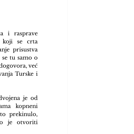
 i rasprave 
koji se crta 
je prisustva 
 se tu samo o 
dogovora, već 
anja Turske i 
vojena je od 
ama kopneni 
o prekinulo, 
 je otvoriti 