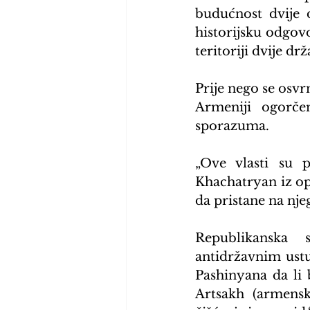
budućnost dvije 
historijsku odgovo
teritoriji dvije dr
Prije nego se osvr
Armeniji ogorče
sporazuma.
„Ove vlasti su p
Khachatryan iz op
da pristane na nje
Republikanska 
antidržavnim ustu
Pashinyana da li 
Artsakh (armensk