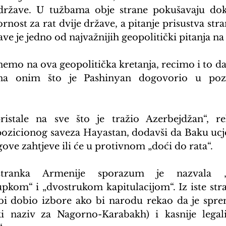
države. U tužbama obje strane pokušavaju doka
rnost za rat dvije države, a pitanje prisustva stra
žave je jedno od najvažnijih geopolitički pitanja n
nemo na ova geopolitička kretanja, recimo i to da 
na onim što je Pashinyan dogovorio u pozn
ristale na sve što je tražio Azerbejdžan“, re
ozicionog saveza Hayastan, dodavši da Baku ucje
gove zahtjeve ili će u protivnom „doći do rata“.
stranka Armenije sporazum je nazvala „j
pkom“ i „dvostrukom kapitulacijom“. Iz iste stran
bi dobio izbore ako bi narodu rekao da je spre
i naziv za Nagorno-Karabakh) i kasnije legaliz