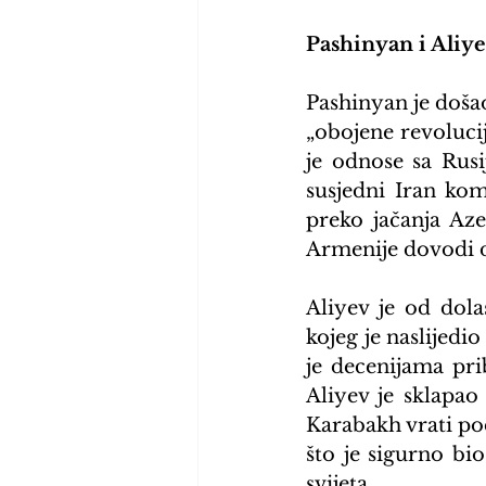
Pashinyan i Aliy
Pashinyan je došao 
„obojene revoluci
je odnose sa Rusi
susjedni Iran kom
preko jačanja Aze
Armenije dovodi do
Aliyev je od dola
kojeg je naslijedi
je decenijama pri
Aliyev je sklapa
Karabakh vrati pod
što je sigurno bi
svijeta.