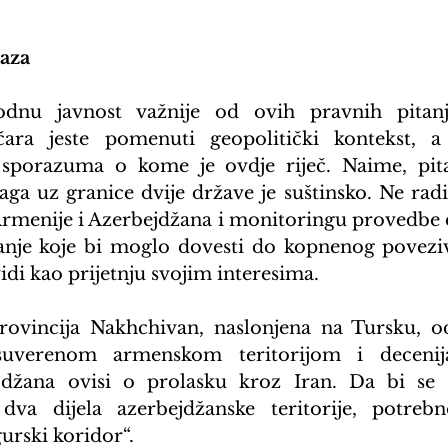
“
aza
dnu javnost važnije od ovih pravnih pitanja
čara jeste pomenuti geopolitički kontekst, a 
 sporazuma o kome je ovdje riječ. Naime, pitan
a uz granice dvije države je suštinsko. Ne radi
a Armenije i Azerbejdžana i monitoringu provedbe 
itanje koje bi moglo dovesti do kopnenog poveziv
vidi kao prijetnju svojim interesima.
rovincija Nakhchivan, naslonjena na Tursku, od
suverenom armenskom teritorijom i decenij
jdžana ovisi o prolasku kroz Iran. Da bi se t
dva dijela azerbejdžanske teritorije, potrebno
urski koridor“.