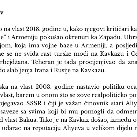
ev
na vlast 2018. godine u, kako njegovi kritičari kaž
je“ i Armeniju pokušao okrenuti ka Zapadu. Ubrz
jom, koja ima vojne baze u Armeniji, a posljed
e se ne sviđa rast turske moći na Kavkazu i Cen
rbejdžana. Teheran je tada procijenjivao da znat
 slabljenja Irana i Rusije na Kavkazu.
ska na vlast 2003. godine nastavio politiku oc
o vlast, barem u onom što se zove realpolitičko po
bjegavao SSSR i čiji je važan činovnik stari Aliy
o saveze sa svima koji bi mu pomogli da odmet
 vlast Bakua. Tako je na Kavkaz došao, između osta
o udarac na reputaciju Aliyeva u velikom dijelu