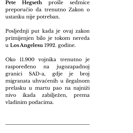
Pete Hegseth
 prošle sedmice 
preporučio da trenutno Zakon o 
ustanku nije potreban.
Posljednji put kada je ovaj zakon 
primijenjen bilo je tokom nereda 
u 
Los Angelesu
 1992. godine.
Oko 11.900 vojnika trenutno je 
raspoređeno na jugozapadnoj 
granici SAD-a, gdje je broj 
migranata uhvaćenih u ilegalnom 
prelasku u martu pao na najniži 
nivo ikada zabilježen, prema 
vladinim podacima.