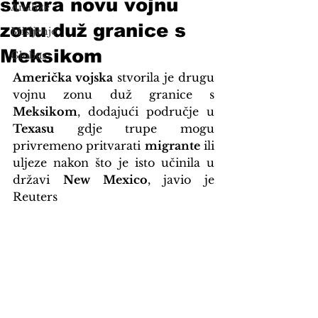
stvara novu vojnu
Analize
zonu duž granice s
Mišljenje
Meksikom
Globus
Američka vojska
 stvorila je drugu 
vojnu zonu duž granice s 
Meksikom
, dodajući područje u 
Texasu
 gdje trupe mogu 
privremeno pritvarati 
migrante
 ili 
uljeze nakon što je isto učinila u 
državi 
New Mexico
, javio je 
Reuters