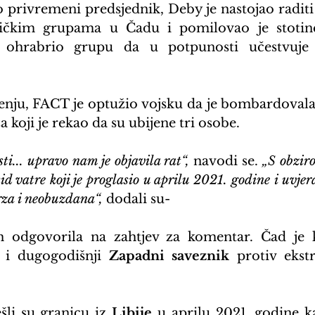
o privremeni predsjednik, Deby je nastojao raditi 
ičkim grupama u Čadu i pomilovao je stotine
ohrabrio grupu da u potpunosti učestvuje
enju, FACT je optužio vojsku da je bombardovala
a koji je rekao da su ubijene tri osobe.
ti... upravo nam je objavila rat“,
 navodi se. 
„S obzir
kid vatre koji je proglasio u aprilu 2021. godine i uvjer
brza i neobuzdana“,
 dodali su-
 i dugogodišnji 
Zapadni saveznik
 protiv ekst
li su granicu iz 
Libije
 u aprilu 2021. godine ka