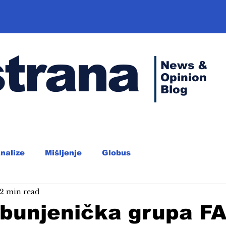
strana
News &
Opinion
Blog
nalize
Mišljenje
Globus
2 min read
obunjenička grupa F