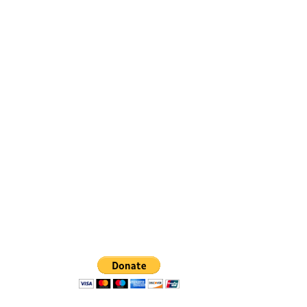
Vijesti
Kontakt
Politika
privatnosti
zdavača.