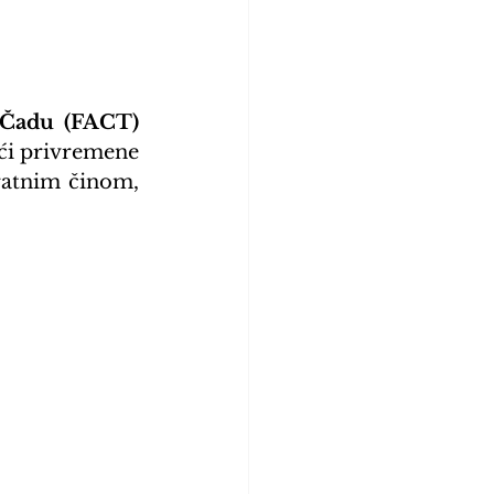
 Čadu (FACT)
ući privremene 
ratnim činom, 