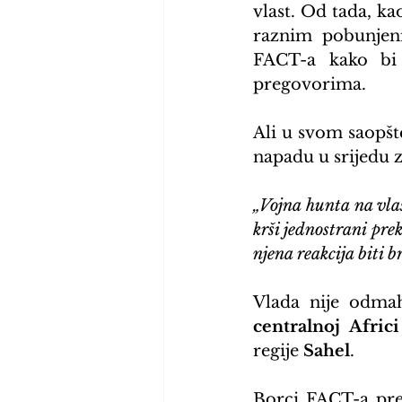
vlast. Od tada, ka
raznim pobunjen
FACT-a kako bi 
pregovorima.
Ali u svom saopšt
napadu u srijedu z
„Vojna hunta na vlas
krši jednostrani pre
njena reakcija biti 
centralnoj Africi
regije 
Sahel
.
Borci FACT-a preš