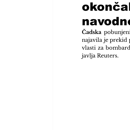
okončal
navodn
Čadska 
pobunjen
najavila je prekid
vlasti za bombard
javlja Reuters.