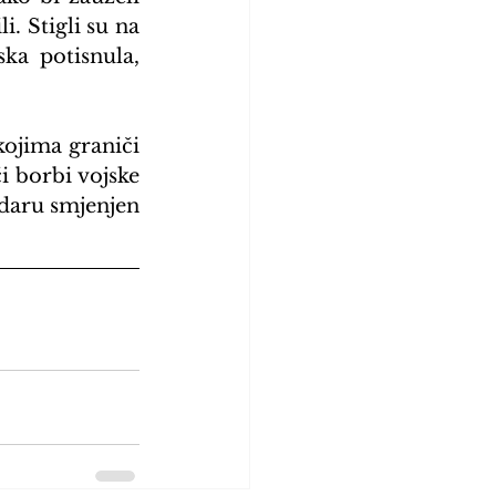
. Stigli su na 
ka potisnula, 
ojima graniči 
i borbi vojske 
daru smjenjen 