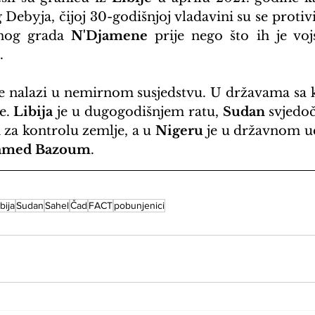
g Debyja, čijoj 30-godišnjoj vladavini su se protivili
nog grada 
N'Djamene
 prije nego što ih je vojs
.
e nalazi u nemirnom susjedstvu. U državama sa k
e. 
Libija
 je u dugogodišnjem ratu, 
Sudan
 svjedoč
 za kontrolu zemlje, a u 
Nigeru
 je u državnom u
med Bazoum
.
ibija
Sudan
Sahel
Čad
FACT
pobunjenici