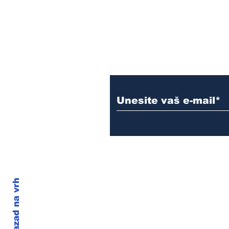
Newsletter
E-mail:
armin.sijamic@yahoo.com
Nazad na vrh