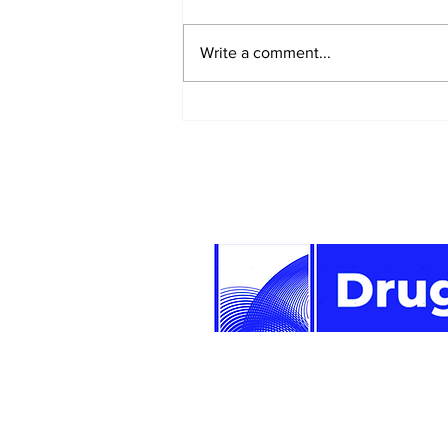
Write a comment...
Keiko Fujimori postala
deveta predsjednica
Perua u posljednjoj
deceniji