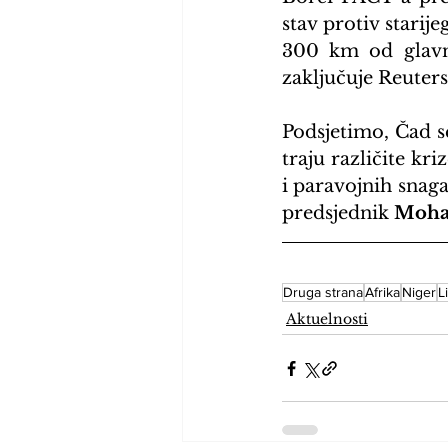
stav protiv starije
300 km od glav
zaključuje Reuters
Podsjetimo, Čad s
traju različite kriz
i paravojnih snaga
predsjednik 
Moha
Druga strana
Afrika
Niger
L
Aktuelnosti