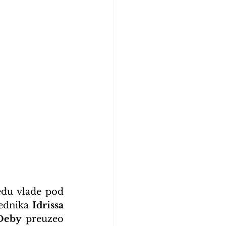
đu vlade pod 
ednika 
Idrissa 
Deby
 preuzeo 