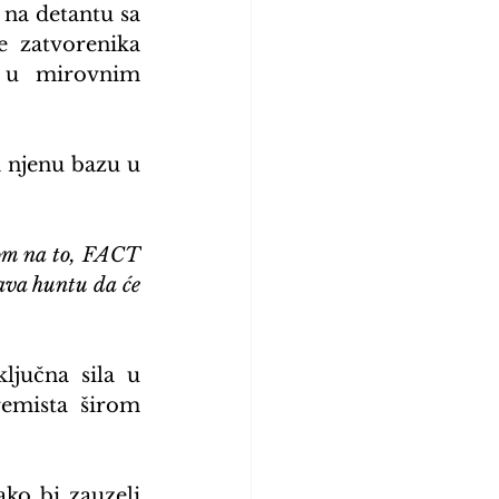
na detantu sa 
 zatvorenika 
 u mirovnim 
 njenu bazu u 
om na to, FACT 
ava huntu da će 
Vlada nije odmah odgovorila na zahtjev za komentar. Čad je ključna sila u 
remista širom 
ko bi zauzeli 