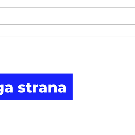
Sjedinjene Države uvele
Nov
sankcije grupama koje
odo
pomažu finansiranje
bri
Muslimanske braće i
ame
Hamasa
Druga
strana vijesti.