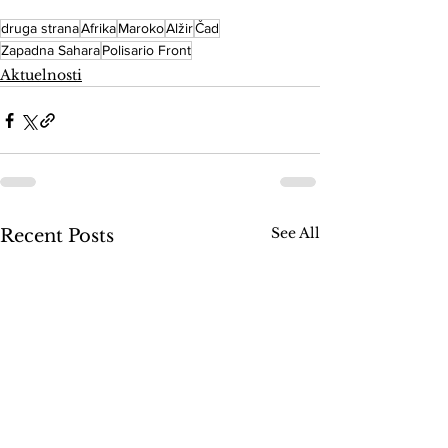
druga strana
Afrika
Maroko
Alžir
Čad
Zapadna Sahara
Polisario Front
Aktuelnosti
See All
Recent Posts