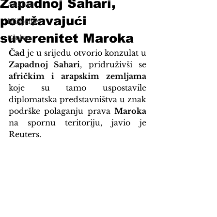
Zapadnoj Sahari,
Analize
podržavajući
Mišljenje
suverenitet Maroka
Globus
Čad
 je u srijedu otvorio konzulat u 
Zapadnoj Sahari
, pridruživši se 
afričkim i arapskim zemljama
koje su tamo uspostavile 
diplomatska predstavništva u znak 
podrške polaganju prava 
Maroka
na spornu teritoriju, javio je 
Reuters.